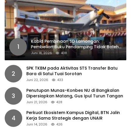
Kabid Pembinaan SD Lamongan:
1
Pembelian Buku Pendamping Tidak Boleh
Dipaksakan
Juni 18, 2026
438
SPK TKBM pada Aktivitas STS Transfer Batu
2
Bara di Satui Tuai Sorotan
Juni 22, 2026
433
Penutupan Munas-Konbes NU di Bangkalan
3
Dipersiapkan Matang, Gus Ipul Turun Tangan
Juni 21, 2026
428
Perkuat Ekosistem Kampus Digital, BTN Jalin
4
Kerja Sama Strategis dengan UNAIR
Juni 14, 2026
426