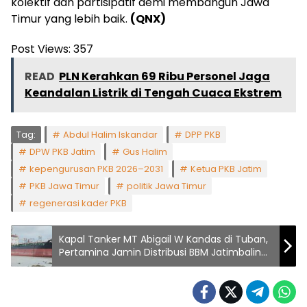
kolektif dan partisipatif demi membangun Jawa
Timur yang lebih baik.
(QNX)
Post Views:
357
READ
PLN Kerahkan 69 Ribu Personel Jaga
Keandalan Listrik di Tengah Cuaca Ekstrem
Tag:
Abdul Halim Iskandar
DPP PKB
DPW PKB Jatim
Gus Halim
kepengurusan PKB 2026–2031
Ketua PKB Jatim
PKB Jawa Timur
politik Jawa Timur
regenerasi kader PKB
Kapal Tanker MT Abigail W Kandas di Tuban,
Pertamina Jamin Distribusi BBM Jatimbalinus
Tetap Aman