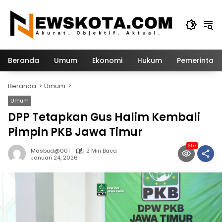
Langsung
ke
konten
Beranda
Umum
Ekonomi
Hukum
Pemerintah
Beranda
Umum
Umum
DPP Tetapkan Gus Halim Kembali
Pimpin PKB Jawa Timur
357
Masbud@001
2 Min Baca
Januari 24, 2026