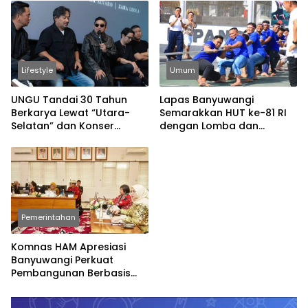
Lifestyle
Umum
UNGU Tandai 30 Tahun
Lapas Banyuwangi
Berkarya Lewat “Utara-
Semarakkan HUT ke-81 RI
Selatan” dan Konser
dengan Lomba dan
Spesial
Permainan Tradisional
Pemerintahan
Komnas HAM Apresiasi
Banyuwangi Perkuat
Pembangunan Berbasis
Hak Asasi Manusia