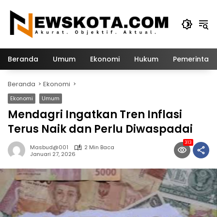
Langsung
ke
konten
Beranda
Umum
Ekonomi
Hukum
Pemerintah
Beranda
Ekonomi
Ekonomi
Umum
Mendagri Ingatkan Tren Inflasi
Terus Naik dan Perlu Diwaspadai
313
Masbud@001
2 Min Baca
Januari 27, 2026