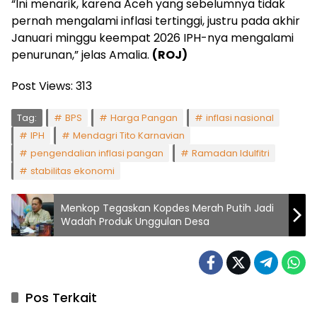
“Ini menarik, karena Aceh yang sebelumnya tidak
pernah mengalami inflasi tertinggi, justru pada akhir
Januari minggu keempat 2026 IPH-nya mengalami
penurunan,” jelas Amalia.
(ROJ)
Post Views:
313
Tag:
BPS
Harga Pangan
inflasi nasional
IPH
Mendagri Tito Karnavian
pengendalian inflasi pangan
Ramadan Idulfitri
stabilitas ekonomi
Menkop Tegaskan Kopdes Merah Putih Jadi
Wadah Produk Unggulan Desa
Pos Terkait