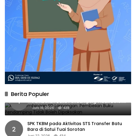
Berita Populer
Kabid Pembinaan SD Lamongan:
1
Pembelian Buku Pendamping Tidak Boleh
Dipaksakan
Juni 18, 2026
438
SPK TKBM pada Aktivitas STS Transfer Batu
2
Bara di Satui Tuai Sorotan
Juni 22, 2026
434