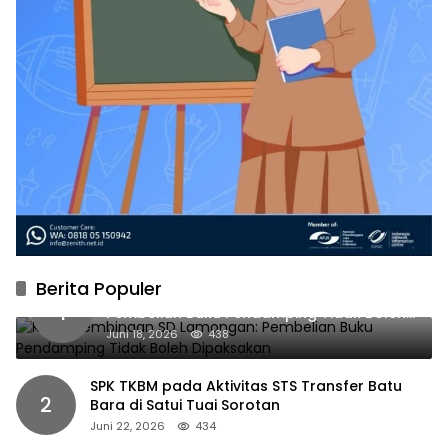
Berita Populer
Kabid Pembinaan SD Lamongan:
1
Pembelian Buku Pendamping Tidak Boleh
Dipaksakan
Juni 18, 2026
438
SPK TKBM pada Aktivitas STS Transfer Batu
2
Bara di Satui Tuai Sorotan
Juni 22, 2026
434