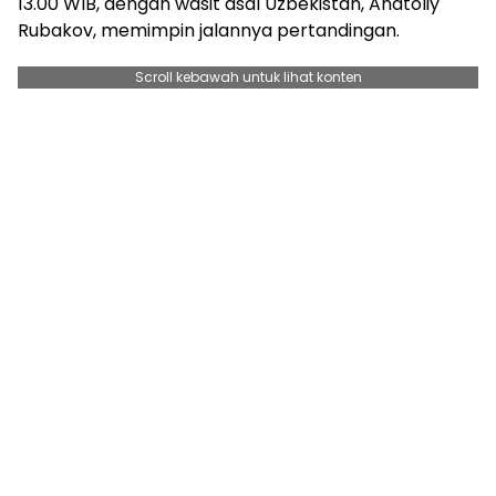
13.00 WIB, dengan wasit asal Uzbekistan, Anatoliy
Rubakov, memimpin jalannya pertandingan.
Scroll kebawah untuk lihat konten