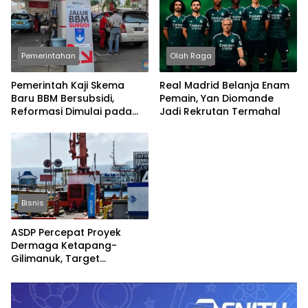
Pemerintahan
Olah Raga
Pemerintah Kaji Skema
Real Madrid Belanja Enam
Baru BBM Bersubsidi,
Pemain, Yan Diomande
Reformasi Dimulai pada
Jadi Rekrutan Termahal
2027
Bisnis
ASDP Percepat Proyek
Dermaga Ketapang-
Gilimanuk, Target
Rampung Jelang Nataru
dan Lebaran