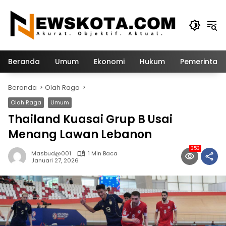
Langsung
ke
konten
Beranda
Umum
Ekonomi
Hukum
Pemerintah
Beranda
Olah Raga
Olah Raga
Umum
Thailand Kuasai Grup B Usai
Menang Lawan Lebanon
353
Masbud@001
1 Min Baca
Januari 27, 2026