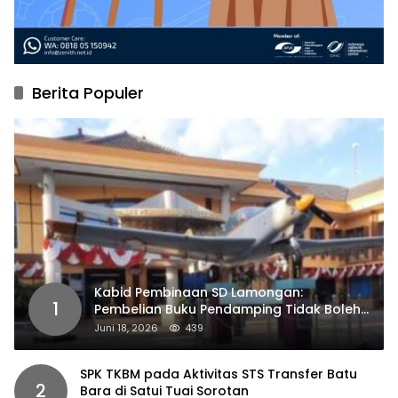
Berita Populer
Kabid Pembinaan SD Lamongan:
1
Pembelian Buku Pendamping Tidak Boleh
Dipaksakan
Juni 18, 2026
439
SPK TKBM pada Aktivitas STS Transfer Batu
2
Bara di Satui Tuai Sorotan