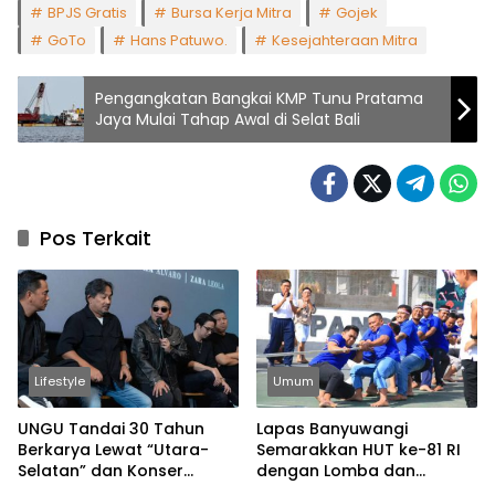
BPJS Gratis
Bursa Kerja Mitra
Gojek
GoTo
Hans Patuwo.
Kesejahteraan Mitra
Pengangkatan Bangkai KMP Tunu Pratama
Jaya Mulai Tahap Awal di Selat Bali
Pos Terkait
Lifestyle
Umum
UNGU Tandai 30 Tahun
Lapas Banyuwangi
Berkarya Lewat “Utara-
Semarakkan HUT ke-81 RI
Selatan” dan Konser
dengan Lomba dan
Spesial
Permainan Tradisional