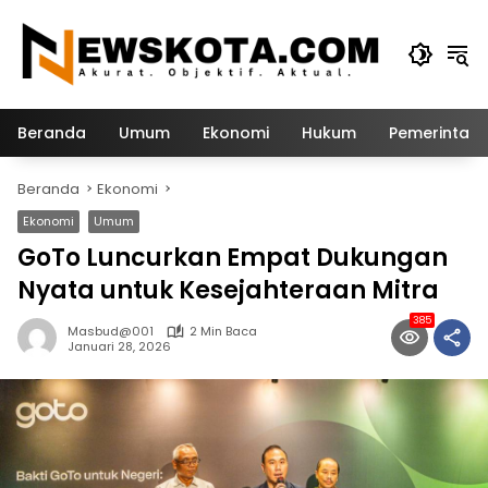
Langsung
ke
konten
Beranda
Umum
Ekonomi
Hukum
Pemerintah
Beranda
Ekonomi
Ekonomi
Umum
GoTo Luncurkan Empat Dukungan
Nyata untuk Kesejahteraan Mitra
385
Masbud@001
2 Min Baca
Januari 28, 2026