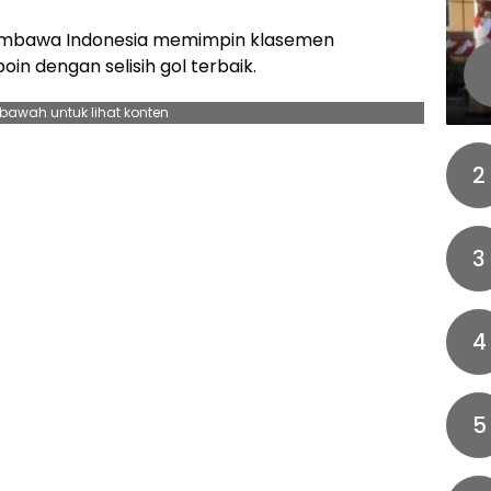
membawa Indonesia memimpin klasemen
in dengan selisih gol terbaik.
ebawah untuk lihat konten
2
3
4
5