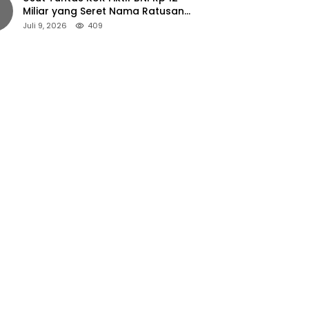
Miliar yang Seret Nama Ratusan
Petani Jember
Juli 9, 2026
409