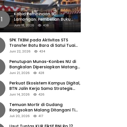
Kabid Pembinaan SD
1
Lamongan: Pembelian Buku
Pendamping Tidak Boleh
Juni 18, 2026
438
Dipaksakan
SPK TKBM pada Aktivitas STS
Transfer Batu Bara di Satui Tuai
Sorotan
Juni 22, 2026
434
Penutupan Munas-Konbes NU di
Bangkalan Dipersiapkan Matang,
Gus Ipul Turun Tangan
Juni 21, 2026
428
Perkuat Ekosistem Kampus Digital,
BTN Jalin Kerja Sama Strategis
dengan UNAIR
Juni 14, 2026
426
Temuan Mortir di Gudang
Rongsokan Malang Ditangani Tim
Gegana Polda Jatim
Juli 20, 2026
417
Usut Tuntas KUR Fiktif BNI Rp 12