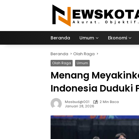
Langsung
ke
konten
Beranda
Umum
Ekonomi
Beranda
Olah Raga
Olah Raga
Umum
Menang Meyakinka
Indonesia Duduki 
Masbud@001
2 Min Baca
Januari 28, 2026