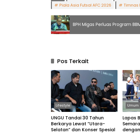
Piala Asia Futsal AFC 2026
Timnas 
BPH Migas Perluas Program BBM
Pos Terkait
Lifestyle
Umum
UNGU Tandai 30 Tahun
Lapas 
Berkarya Lewat “Utara-
Semara
Selatan” dan Konser Spesial
dengan
Permain