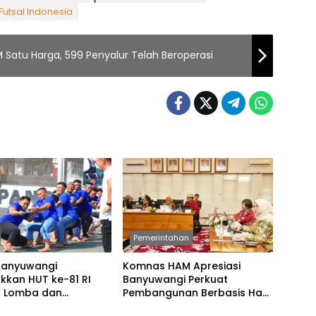
Futsal Indonesia
 Satu Harga, 599 Penyalur Telah Beroperasi
Pemerintahan
Banyuwangi
Komnas HAM Apresiasi
kkan HUT ke-81 RI
Banyuwangi Perkuat
 Lomba dan
Pembangunan Berbasis Hak
an Tradisional
Asasi Manusia