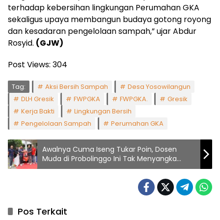
terhadap kebersihan lingkungan Perumahan GKA
sekaligus upaya membangun budaya gotong royong
dan kesadaran pengelolaan sampah,” ujar Abdur
Rosyid.
(GJW)
Post Views:
304
Tag:
Aksi Bersih Sampah
Desa Yosowilangun
DLH Gresik
FWPGKA
FWPGKA.
Gresik
Kerja Bakti
Lingkungan Bersih
Pengelolaan Sampah
Perumahan GKA
Awalnya Cuma Iseng Tukar Poin, Dosen
Muda di Probolinggo Ini Tak Menyangka
Bawa Pulang Mobil dari Telkomsel
Pos Terkait