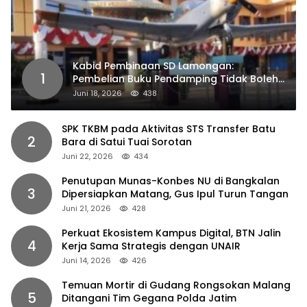
Kabid Pembinaan SD Lamongan:
1
Pembelian Buku Pendamping Tidak Boleh
Dipaksakan
Juni 18, 2026
438
SPK TKBM pada Aktivitas STS Transfer Batu
2
Bara di Satui Tuai Sorotan
Juni 22, 2026
434
Penutupan Munas-Konbes NU di Bangkalan
3
Dipersiapkan Matang, Gus Ipul Turun Tangan
Juni 21, 2026
428
Perkuat Ekosistem Kampus Digital, BTN Jalin
4
Kerja Sama Strategis dengan UNAIR
Juni 14, 2026
426
Temuan Mortir di Gudang Rongsokan Malang
5
Ditangani Tim Gegana Polda Jatim