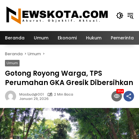
Langsung
ke
konten
Beranda
Umum
Ekonomi
Hukum
Pemerintah
Beranda
Umum
Umum
Gotong Royong Warga, TPS
Perumahan GKA Gresik Dibersihkan
304
Masbud@001
2 Min Baca
Januari 29, 2026