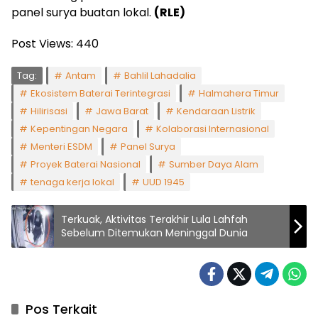
panel surya buatan lokal.
(RLE)
Post Views:
440
Tag:
Antam
Bahlil Lahadalia
Ekosistem Baterai Terintegrasi
Halmahera Timur
Hilirisasi
Jawa Barat
Kendaraan Listrik
Kepentingan Negara
Kolaborasi Internasional
Menteri ESDM
Panel Surya
Proyek Baterai Nasional
Sumber Daya Alam
tenaga kerja lokal
UUD 1945
Terkuak, Aktivitas Terakhir Lula Lahfah
Sebelum Ditemukan Meninggal Dunia
Pos Terkait