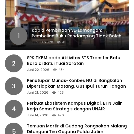
Kabid Pembinaan SD Lamongan:
1
Pembelian Buku Pendamping Tidak Boleh
Dipaksakan
Juni 18, 2026
438
SPK TKBM pada Aktivitas STS Transfer Batu
2
Bara di Satui Tuai Sorotan
Juni 22, 2026
434
Penutupan Munas-Konbes NU di Bangkalan
3
Dipersiapkan Matang, Gus Ipul Turun Tangan
Juni 21, 2026
428
Perkuat Ekosistem Kampus Digital, BTN Jalin
4
Kerja Sama Strategis dengan UNAIR
Juni 14, 2026
426
Temuan Mortir di Gudang Rongsokan Malang
5
Ditangani Tim Gegana Polda Jatim