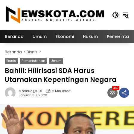
Langsung
ke
konten
Beranda
Umum
Ekonomi
Hukum
Pemerintah
Beranda
Bisnis
Bisnis
Pemerintahan
Umum
Bahlil: Hilirisasi SDA Harus
Utamakan Kepentingan Negara
440
Masbud@001
2 Min Baca
Januari 30, 2026