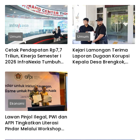
Umum
Umum
Cetak Pendapatan Rp7,7
Kejari Lamongan Terima
Triliun, Kinerja Semester I
Laporan Dugaan Korupsi
2026 InfraNexia Tumbuh
Kepala Desa Brengkok,
Positif dan Perkuat Daya
Pelapor Harap
Saing Industri Digital
Ditindaklanjuti Secara
Profesional
Ekonomi
Lawan Pinjol Ilegal, PWI dan
AFPI Tingkatkan Literasi
Pindar Melalui Workshop
Jurnalistik