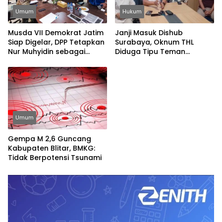
Umum
Hukum
Musda VII Demokrat Jatim
Janji Masuk Dishub
Siap Digelar, DPP Tetapkan
Surabaya, Oknum THL
Nur Muhyidin sebagai
Diduga Tipu Teman
Ketua OC
Sekolah Rp20 Juta
Umum
Gempa M 2,6 Guncang
Kabupaten Blitar, BMKG:
Tidak Berpotensi Tsunami