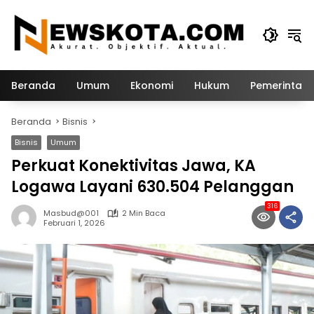
Langsung
ke
konten
Beranda
Umum
Ekonomi
Hukum
Pemerintah
Beranda
Bisnis
Bisnis
Umum
Perkuat Konektivitas Jawa, KA
Logawa Layani 630.504 Pelanggan
316
Masbud@001
2 Min Baca
Februari 1, 2026