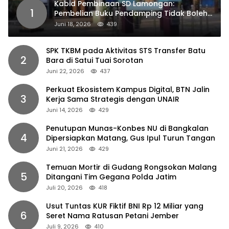
Kabid Pembinaan SD Lamongan:
1
Pembelian Buku Pendamping Tidak Boleh
Dipaksakan
Juni 18, 2026
439
SPK TKBM pada Aktivitas STS Transfer Batu
2
Bara di Satui Tuai Sorotan
Juni 22, 2026
437
Perkuat Ekosistem Kampus Digital, BTN Jalin
3
Kerja Sama Strategis dengan UNAIR
Juni 14, 2026
429
Penutupan Munas-Konbes NU di Bangkalan
4
Dipersiapkan Matang, Gus Ipul Turun Tangan
Juni 21, 2026
429
Temuan Mortir di Gudang Rongsokan Malang
5
Ditangani Tim Gegana Polda Jatim
Juli 20, 2026
418
Usut Tuntas KUR Fiktif BNI Rp 12 Miliar yang
6
Seret Nama Ratusan Petani Jember
Juli 9, 2026
410