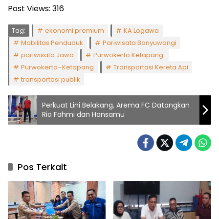
Post Views:
316
Tag:
ekonomi premium
KA Logawa
Mobilitas Penduduk
Pariwisata Banyuwangi
pariwisata Jawa
Purwokerto Ketapang.
Purwokerto–Ketapang
Transportasi Kereta Api
transportasi publik
Perkuat Lini Belakang, Arema FC Datangkan
Rio Fahmi dan Hansamu
Pos Terkait