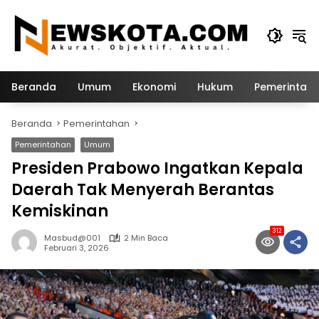
Langsung
ke
konten
Beranda
Umum
Ekonomi
Hukum
Pemerintah
Beranda
Pemerintahan
Pemerintahan
Umum
Presiden Prabowo Ingatkan Kepala
Daerah Tak Menyerah Berantas
Kemiskinan
312
Masbud@001
2 Min Baca
Februari 3, 2026