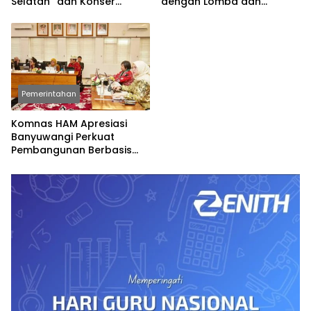
Selatan” dan Konser
dengan Lomba dan
Spesial
Permainan Tradisional
Pemerintahan
Komnas HAM Apresiasi
Banyuwangi Perkuat
Pembangunan Berbasis
Hak Asasi Manusia