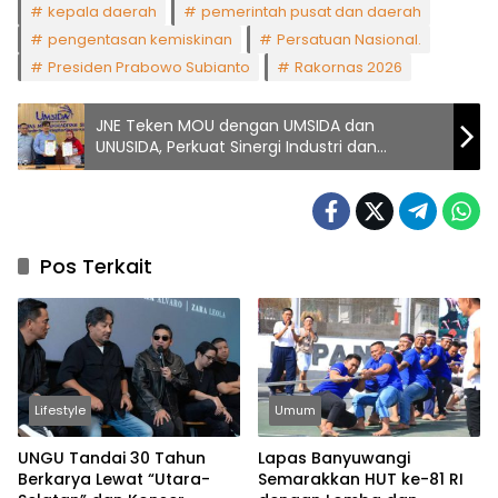
kepala daerah
pemerintah pusat dan daerah
pengentasan kemiskinan
Persatuan Nasional.
Presiden Prabowo Subianto
Rakornas 2026
JNE Teken MOU dengan UMSIDA dan
UNUSIDA, Perkuat Sinergi Industri dan
Pendidikan
Pos Terkait
Lifestyle
Umum
UNGU Tandai 30 Tahun
Lapas Banyuwangi
Berkarya Lewat “Utara-
Semarakkan HUT ke-81 RI