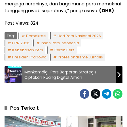
menjaga nuraninya, dan bagaimana pers memaknai
tanggung jawab sejarahnya,” pungkasnya.
(OHB)
Post Views:
324
Tag:
Demokrasi
Hari Pers Nasional 2026
HPN 2026
Insan Pers Indonesia
Kebebasan Pers
Peran Pers
Presiden Prabowo
Profesionalisme Jurnalis
Menkomdigi: Pers Berperan Strategis
Ciptakan Ruang Digital Aman
Pos Terkait