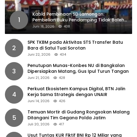
Kabid Pembinaan SD Lamongan:
1
Pembelian Buku Pendamping Tidak Boleh
Dipaksakan
Juni 18, 2026
438
SPK TKBM pada Aktivitas STS Transfer Batu
2
Bara di Satui Tuai Sorotan
Juni 22, 2026
434
Penutupan Munas-Konbes NU di Bangkalan
3
Dipersiapkan Matang, Gus Ipul Turun Tangan
Juni 21, 2026
428
Perkuat Ekosistem Kampus Digital, BTN Jalin
4
Kerja Sama Strategis dengan UNAIR
Juni 14, 2026
426
Temuan Mortir di Gudang Rongsokan Malang
5
Ditangani Tim Gegana Polda Jatim
Juli 20, 2026
417
Usut Tuntas KUR Fiktif BNI Rp 12 Miliar yang