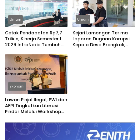
Umum
Umum
Cetak Pendapatan Rp7,7
Kejari Lamongan Terima
Triliun, Kinerja Semester I
Laporan Dugaan Korupsi
2026 InfraNexia Tumbuh
Kepala Desa Brengkok,
Positif dan Perkuat Daya
Pelapor Harap
Saing Industri Digital
Ditindaklanjuti Secara
Profesional
Ekonomi
Lawan Pinjol Ilegal, PWI dan
AFPI Tingkatkan Literasi
Pindar Melalui Workshop
Jurnalistik