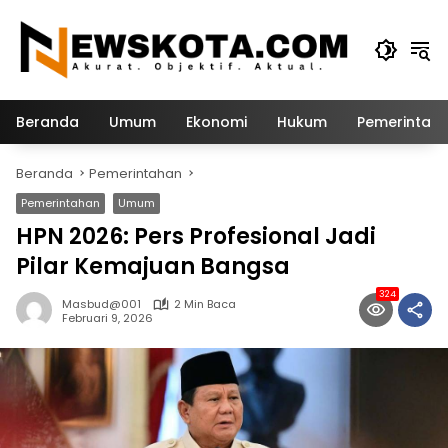
Langsung
ke
konten
Beranda
Umum
Ekonomi
Hukum
Pemerintah
Beranda
Pemerintahan
Pemerintahan
Umum
HPN 2026: Pers Profesional Jadi
Pilar Kemajuan Bangsa
324
Masbud@001
2 Min Baca
Februari 9, 2026