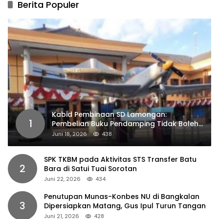
Berita Populer
Kabid Pembinaan SD Lamongan:
1
Pembelian Buku Pendamping Tidak Boleh
Dipaksakan
Juni 18, 2026
438
SPK TKBM pada Aktivitas STS Transfer Batu
2
Bara di Satui Tuai Sorotan
Juni 22, 2026
434
Penutupan Munas-Konbes NU di Bangkalan
3
Dipersiapkan Matang, Gus Ipul Turun Tangan
Juni 21, 2026
428