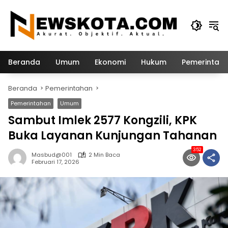
Langsung
ke
konten
Beranda
Umum
Ekonomi
Hukum
Pemerintah
Beranda
Pemerintahan
Pemerintahan
Umum
Sambut Imlek 2577 Kongzili, KPK
Buka Layanan Kunjungan Tahanan
352
Masbud@001
2 Min Baca
Februari 17, 2026