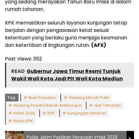
yang sedang merayakan Tahun Baru Imlek di dalam
rumah tahanan.
KPK memastikan seluruh layanan kunjungan tetap
berjalan dengan pengawasan ketat sesuai
ketentuan yang berlaku guna menjaga keamanan
dan ketertiban di lingkungan rutan.
(AFX)
Post Views:
352
READ
Gubernur Jawa Timur Resmi Tunjuk
Wakil Wali Kota Jadi Plt Wali Kota Madiun
Tag:
Budi Prasetyo
Gedung Merah Putih
Gedung Pusat Edukasi Antikorupsi
Hak Tahanan.
Imlek 2026
KPK
kunjungan tahanan
Rutan KPK
Polda Jatim Pastikan Perayaan Imlek 2026