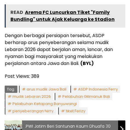
READ
Arema FC Luncurkan Tiket "Family
Bundling" untuk Ajak Keluarga ke Stadion
Dengan berbagai persiapan tersebut, ASDP
berharap arus penyeberangan selama mudik
Lebaran 2026 dapat berjalan aman, lancar, dan
nyaman bagi masyarakat yang melakukan
perjalanan antara Jawa dan Bali.
(BYL)
Post Views:
389
Tag:
arus mudik Jawa Bali
ASDP Indonesia Ferry
mudik Lebaran 2026
Pelabuhan Gilimanuk Bali
Pelabuhan Ketapang Banyuwangi
penyeberangan ferry.
tiket Ferizy
.PWI Jatim Beri Santunan Kaum Dhuafa 30