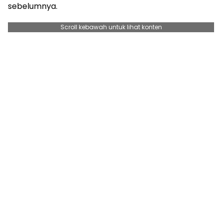
sebelumnya.
Scroll kebawah untuk lihat konten