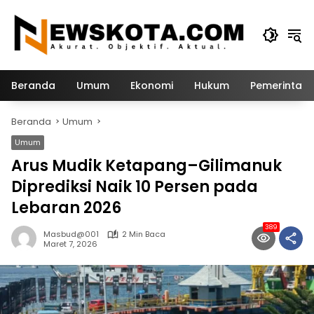
Langsung
ke
konten
Beranda
Umum
Ekonomi
Hukum
Pemerintah
Beranda
Umum
Umum
Arus Mudik Ketapang–Gilimanuk
Diprediksi Naik 10 Persen pada
Lebaran 2026
389
Masbud@001
2 Min Baca
Maret 7, 2026