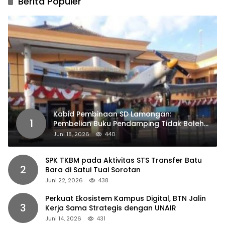
Berita Populer
Kabid Pembinaan SD Lamongan:
1
Pembelian Buku Pendamping Tidak Boleh
Dipaksakan
Juni 18, 2026
440
SPK TKBM pada Aktivitas STS Transfer Batu
2
Bara di Satui Tuai Sorotan
Juni 22, 2026
438
Perkuat Ekosistem Kampus Digital, BTN Jalin
3
Kerja Sama Strategis dengan UNAIR
Juni 14, 2026
431