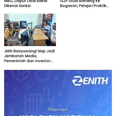
MBG, Dapur Lalai Bakal
IS2P Studi Banding ke
Dikenai Sanksi
Bogasari, Pelajari Praktik
Industri Hijau
Umum
JMSI Banyuwangi Siap Jadi
Jembatan Media,
Pemerintah dan Investor
Bangun Ekonomi Daerah