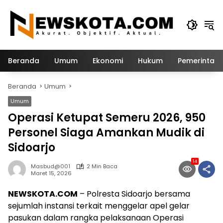
Langsung
ke
konten
Beranda
Umum
Ekonomi
Hukum
Pemerintah
Beranda
Umum
Umum
Operasi Ketupat Semeru 2026, 950
Personel Siaga Amankan Mudik di
Sidoarjo
14
Masbud@001
2 Min Baca
Maret 15, 2026
NEWSKOTA.COM
– Polresta Sidoarjo bersama
sejumlah instansi terkait menggelar apel gelar
pasukan dalam rangka pelaksanaan Operasi