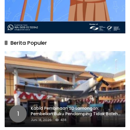
Berita Populer
Kabid Pembinaan SD Lamongan:
1
Pembelian Buku Pendamping Tidak Boleh
Dipaksakan
Juni 18, 2026
438