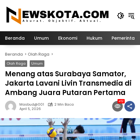
Langsung
ke
konten
Beranda
Umum
Ekonomi
Hukum
Pemerintah
Beranda
Olah Raga
Olah Raga
Umum
Menang atas Surabaya Samator,
Jakarta Lavani Livin Transmedia di
Ambang Juara Putaran Pertama
452
Masbud@001
2 Min Baca
April 5, 2026