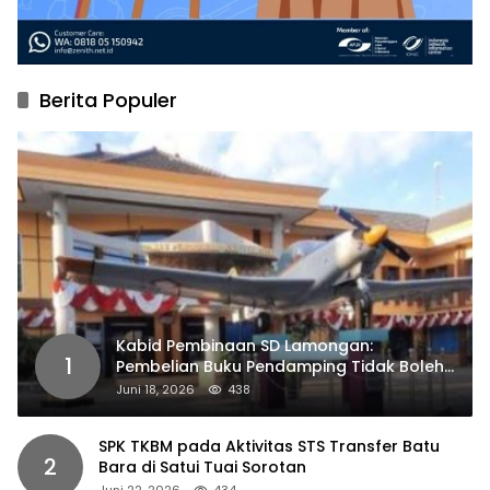
Berita Populer
Kabid Pembinaan SD Lamongan:
1
Pembelian Buku Pendamping Tidak Boleh
Dipaksakan
Juni 18, 2026
438
SPK TKBM pada Aktivitas STS Transfer Batu
2
Bara di Satui Tuai Sorotan