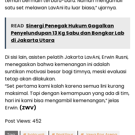
teman bermain terburu-buru. Namun mengambil
satu set melawan LavAni itu luar biasa,” ujarnya.
READ
Sinergi Penegak Hukum Gagalkan
Penyelundupan 13 Kg Sabu dan Bongkar Lab
di Jakarta Utara
Di sisi lain, asisten pelatih Jakarta LavAni, Erwin Rusni,
menegaskan bahwa kemenangan ini adalah
suntikan motivasi besar bagi timnya, meski evaluasi
tetap akan dilakukan.
“Set pertama kami kalah karena semua lini kurang
maksimal. Tapi dengan kemampuan yang ada di tim,
hari ini kami bisa mengambil kemenangan,” jelas
Erwin.
(ZWV)
Post Views:
452
Tag:
bola voli
final four
Jawa Pos Arena