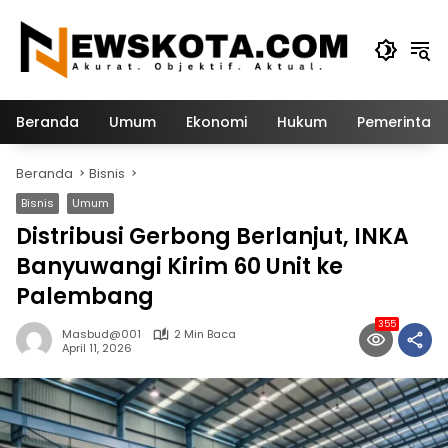
Langsung
ke
konten
Beranda
Umum
Ekonomi
Hukum
Pemerintah
Beranda
Bisnis
Bisnis
Umum
Distribusi Gerbong Berlanjut, INKA
Banyuwangi Kirim 60 Unit ke
Palembang
355
Masbud@001
2 Min Baca
April 11, 2026