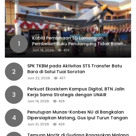
Kabid Pembinaan SD Lamongan:
1
Pembelian Buku Pendamping Tidak Boleh
Dipaksakan
Juni 18, 2026
439
SPK TKBM pada Aktivitas STS Transfer Batu
2
Bara di Satui Tuai Sorotan
Juni 22, 2026
437
Perkuat Ekosistem Kampus Digital, BTN Jalin
3
Kerja Sama Strategis dengan UNAIR
Juni 14, 2026
429
Penutupan Munas-Konbes NU di Bangkalan
4
Dipersiapkan Matang, Gus Ipul Turun Tangan
Juni 21, 2026
429
Temuan Mortir di Gudang Rongsokan Malang