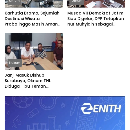
Umum
Umum
Karhutla Bromo, Sejumlah
Musda VII Demokrat Jatim
Destinasi Wisata
Siap Digelar, DPP Tetapkan
Probolinggo Masih Aman
Nur Muhyidin sebagai
Dikunjungi
Ketua OC
Hukum
Janji Masuk Dishub
Surabaya, Oknum THL
Diduga Tipu Teman
Sekolah Rp20 Juta