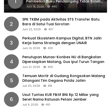
1
Pembelian Buku Pendamping Tidak Boleh
Dipaksakan
Juni 18, 2026
440
SPK TKBM pada Aktivitas STS Transfer Batu
2
Bara di Satui Tuai Sorotan
Juni 22, 2026
437
Perkuat Ekosistem Kampus Digital, BTN Jalin
3
Kerja Sama Strategis dengan UNAIR
Juni 14, 2026
429
Penutupan Munas-Konbes NU di Bangkalan
4
Dipersiapkan Matang, Gus Ipul Turun Tangan
Juni 21, 2026
429
Temuan Mortir di Gudang Rongsokan Malang
5
Ditangani Tim Gegana Polda Jatim
Juli 20, 2026
418
Usut Tuntas KUR Fiktif BNI Rp 12 Miliar yang
6
Seret Nama Ratusan Petani Jember
Juli 9, 2026
410