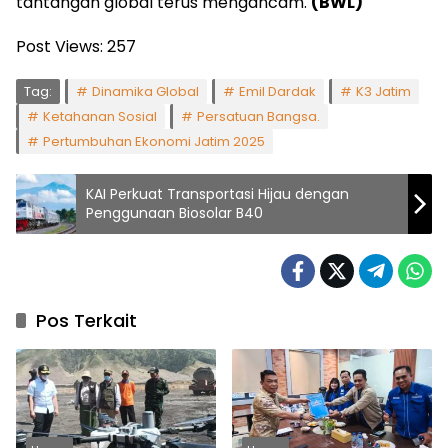
tantangan global terus mengancam.
(BWL)
Post Views:
257
Tag:
Dinamika Global
Emil Dardak
K3 Jatim
Ketahanan Sosial
Persatuan Bangsa.
Pertumbuhan Ekonomi Jatim 2025
KAI Perkuat Transportasi Hijau dengan
Penggunaan Biosolar B40
Pos Terkait