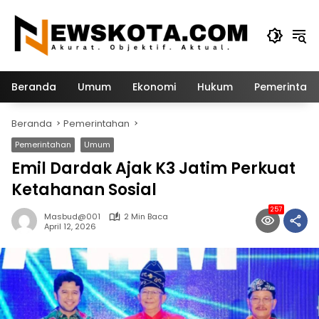
Langsung
ke
konten
Beranda
Umum
Ekonomi
Hukum
Pemerintah
Beranda
Pemerintahan
Pemerintahan
Umum
Emil Dardak Ajak K3 Jatim Perkuat
Ketahanan Sosial
257
Masbud@001
2 Min Baca
April 12, 2026