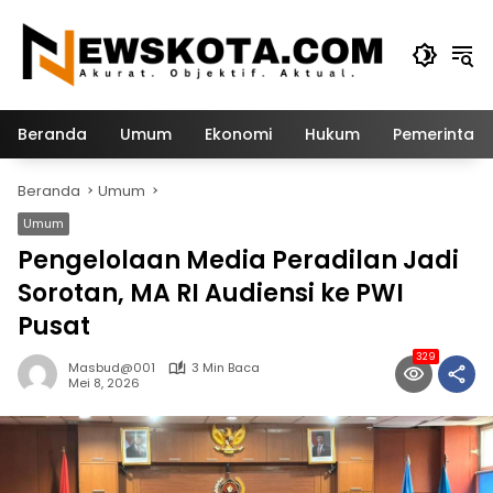
Langsung
ke
konten
Beranda
Umum
Ekonomi
Hukum
Pemerintah
Beranda
Umum
Umum
Pengelolaan Media Peradilan Jadi
Sorotan, MA RI Audiensi ke PWI
Pusat
329
Masbud@001
3 Min Baca
Mei 8, 2026