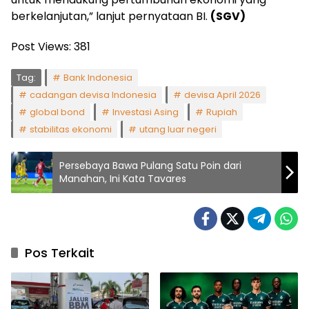
berkelanjutan,” lanjut pernyataan BI.
(SGV)
Post Views:
381
Tag:
Bank Indonesia
cadangan devisa Indonesia
devisa April 2026
global bond
Investasi Asing
Rupiah
stabilitas ekonomi
utang luar negeri
Persebaya Bawa Pulang Satu Poin dari
Manahan, Ini Kata Tavares
Pos Terkait