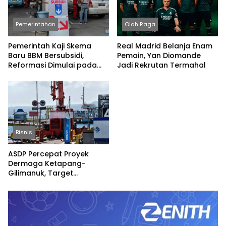
Pemerintahan
Olah Raga
Pemerintah Kaji Skema
Real Madrid Belanja Enam
Baru BBM Bersubsidi,
Pemain, Yan Diomande
Reformasi Dimulai pada
Jadi Rekrutan Termahal
2027
Bisnis
ASDP Percepat Proyek
Dermaga Ketapang-
Gilimanuk, Target
Rampung Jelang Nataru
dan Lebaran