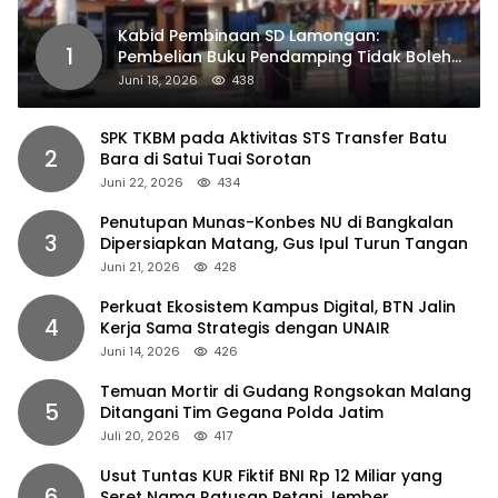
Kabid Pembinaan SD Lamongan:
1
Pembelian Buku Pendamping Tidak Boleh
Dipaksakan
Juni 18, 2026
438
SPK TKBM pada Aktivitas STS Transfer Batu
2
Bara di Satui Tuai Sorotan
Juni 22, 2026
434
Penutupan Munas-Konbes NU di Bangkalan
3
Dipersiapkan Matang, Gus Ipul Turun Tangan
Juni 21, 2026
428
Perkuat Ekosistem Kampus Digital, BTN Jalin
4
Kerja Sama Strategis dengan UNAIR
Juni 14, 2026
426
Temuan Mortir di Gudang Rongsokan Malang
5
Ditangani Tim Gegana Polda Jatim
Juli 20, 2026
417
Usut Tuntas KUR Fiktif BNI Rp 12 Miliar yang
6
Seret Nama Ratusan Petani Jember