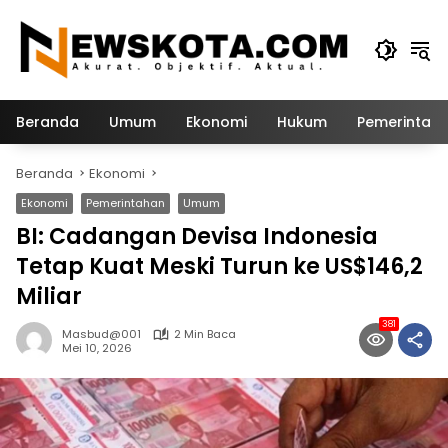
Langsung
ke
konten
Beranda
Umum
Ekonomi
Hukum
Pemerintah
Beranda
Ekonomi
Ekonomi
Pemerintahan
Umum
BI: Cadangan Devisa Indonesia
Tetap Kuat Meski Turun ke US$146,2
Miliar
381
Masbud@001
2 Min Baca
Mei 10, 2026