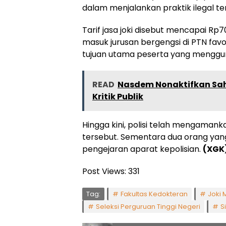
dalam menjalankan praktik ilegal te
Tarif jasa joki disebut mencapai R
masuk jurusan bergengsi di PTN favo
tujuan utama peserta yang mengguna
READ
Nasdem Nonaktifkan Sahr
Kritik Publik
Hingga kini, polisi telah mengamank
tersebut. Sementara dua orang yan
pengejaran aparat kepolisian.
(XGK
Post Views:
331
Tag:
Fakultas Kedokteran
Joki 
Seleksi Perguruan Tinggi Negeri
S