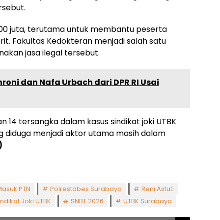
rsebut.
p700 juta, terutama untuk membantu peserta
rit. Fakultas Kedokteran menjadi salah satu
kan jasa ilegal tersebut.
oni dan Nafa Urbach dari DPR RI Usai
an 14 tersangka dalam kasus sindikat joki UTBK
g diduga menjadi aktor utama masih dalam
)
Masuk PTN
Polrestabes Surabaya
Reni Astuti
indikat Joki UTBK
SNBT 2026
UTBK Surabaya