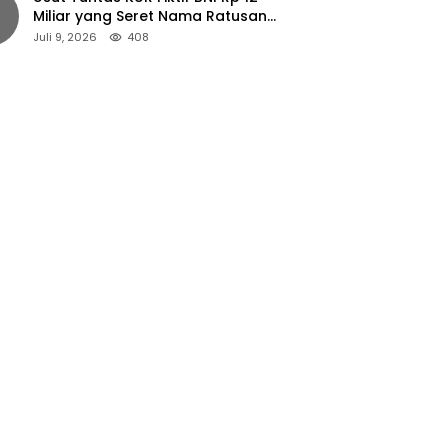
Miliar yang Seret Nama Ratusan
Petani Jember
Juli 9, 2026
408