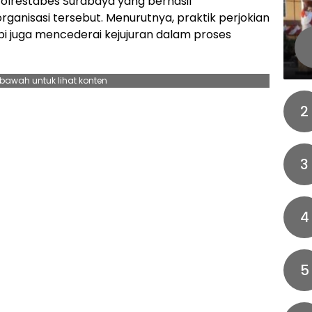
olrestabes Surabaya yang berhasil
ganisasi tersebut. Menurutnya, praktik perjokian
i juga mencederai kejujuran dalam proses
ebawah untuk lihat konten
2
3
4
5