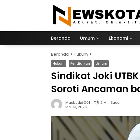
Langsung
ke
konten
Beranda
Umum
Ekonomi
Beranda
Hukum
Hukum
Pendidikan
Umum
Sindikat Joki UTBK
Soroti Ancaman ba
Masbud@001
2 Min Baca
Mei 10, 2026