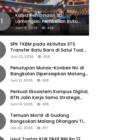
Kabid Pembinaan SD
1
Lamongan: Pembelian Buku
Pendamping Tidak Boleh
Juni 18, 2026
438
Dipaksakan
SPK TKBM pada Aktivitas STS
Transfer Batu Bara di Satui Tuai
Sorotan
Juni 22, 2026
434
Penutupan Munas-Konbes NU di
Bangkalan Dipersiapkan Matang,
Gus Ipul Turun Tangan
Juni 21, 2026
428
Perkuat Ekosistem Kampus Digital,
BTN Jalin Kerja Sama Strategis
dengan UNAIR
Juni 14, 2026
426
Temuan Mortir di Gudang
Rongsokan Malang Ditangani Tim
Gegana Polda Jatim
Juli 20, 2026
417
Usut Tuntas KUR Fiktif BNI Rp 12