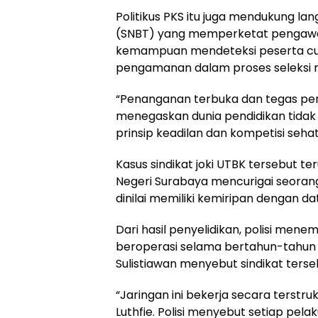
Politikus PKS itu juga mendukung lan
(SNBT) yang memperketat pengawas
kemampuan mendeteksi peserta cu
pengamanan dalam proses seleksi n
“Penanganan terbuka dan tegas penti
menegaskan dunia pendidikan tidak 
prinsip keadilan dan kompetisi sehat
Kasus sindikat joki UTBK tersebut te
Negeri Surabaya mencurigai seorang 
dinilai memiliki kemiripan dengan 
Dari hasil penyelidikan, polisi mene
beroperasi selama bertahun-tahun d
Sulistiawan menyebut sindikat terse
“Jaringan ini bekerja secara terstru
Luthfie. Polisi menyebut setiap pe