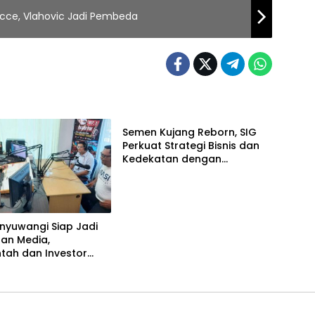
ecce, Vlahovic Jadi Pembeda
Bisnis
Semen Kujang Reborn, SIG
Perkuat Strategi Bisnis dan
Kedekatan dengan
Masyarakat Jabar
nyuwangi Siap Jadi
an Media,
tah dan Investor
 Ekonomi Daerah