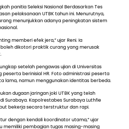
gkah panitia Seleksi Nasional Berdasarkan Tes
an pelaksanaan UTBK tahun ini. Menurutnya,
rang menunjukkan adanya peningkatan sistem
asional.
ng memberi efek jera,” ujar Reni. Ia
boleh dikotori praktik curang yang merusak
.
rungkap setelah pengawas ujian di Universitas
peserta berinisial HR. Foto administrasi peserta
data lama, namun menggunakan identitas berbeda.
mukan dugaan jaringan joki UTBK yang telah
i Surabaya. Kapolrestabes Surabaya Luthfie
but bekerja secara terstruktur dan rapi.
ktur dengan kendali koordinator utama,” ujar
laku memiliki pembagian tugas masing-masing