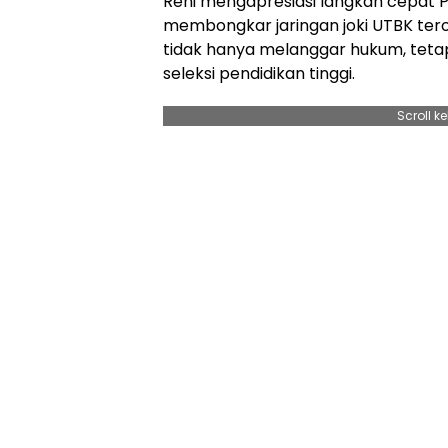
Reni mengapresiasi langkah cepat P
membongkar jaringan joki UTBK teror
tidak hanya melanggar hukum, tetap
seleksi pendidikan tinggi.
Scroll k