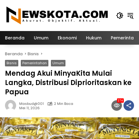
Langsung
ke
konten
Beranda
Umum
Ekonomi
Hukum
Pemerintah
Beranda
Bisnis
Bisnis
Pemerintahan
Umum
Mendag Akui MinyaKita Mulai
Langka, Distribusi Diprioritaskan ke
Papua
274
Masbud@001
2 Min Baca
Mei 11, 2026