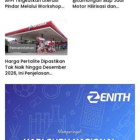
AFPI Tingkatkan Literasi
@Lamongan Siap Jadi
Pindar Melalui Workshop
Motor Hilirisasi dan
Jurnalistik
Investasi Nasional
Pemerintahan
Harga Pertalite Dipastikan
Tak Naik hingga Desember
2026, Ini Penjelasan
Airlangga