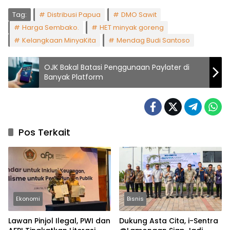
Tag:
Distribusi Papua
DMO Sawit
Harga Sembako.
HET minyak goreng
Kelangkaan MinyaKita
Mendag Budi Santoso
OJK Bakal Batasi Penggunaan Paylater di
Banyak Platform
Pos Terkait
Ekonomi
Bisnis
Lawan Pinjol Ilegal, PWI dan
Dukung Asta Cita, i-Sentra