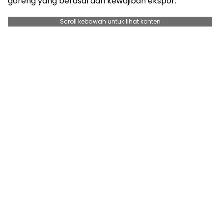
goreng yang berasal dari kewajiban ekspor.
Scroll kebawah untuk lihat konten