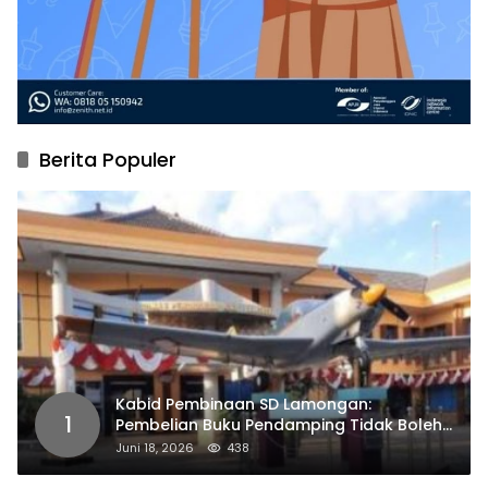
Berita Populer
Kabid Pembinaan SD Lamongan:
1
Pembelian Buku Pendamping Tidak Boleh
Dipaksakan
Juni 18, 2026
438