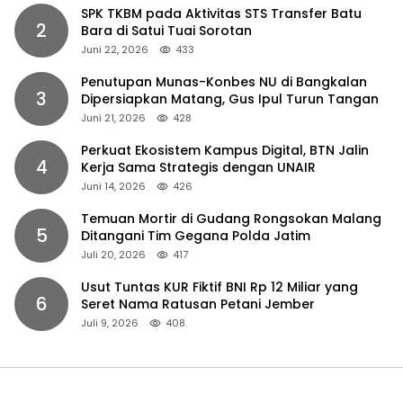
SPK TKBM pada Aktivitas STS Transfer Batu
2
Bara di Satui Tuai Sorotan
Juni 22, 2026
433
Penutupan Munas-Konbes NU di Bangkalan
3
Dipersiapkan Matang, Gus Ipul Turun Tangan
Juni 21, 2026
428
Perkuat Ekosistem Kampus Digital, BTN Jalin
4
Kerja Sama Strategis dengan UNAIR
Juni 14, 2026
426
Temuan Mortir di Gudang Rongsokan Malang
5
Ditangani Tim Gegana Polda Jatim
Juli 20, 2026
417
Usut Tuntas KUR Fiktif BNI Rp 12 Miliar yang
6
Seret Nama Ratusan Petani Jember
Juli 9, 2026
408