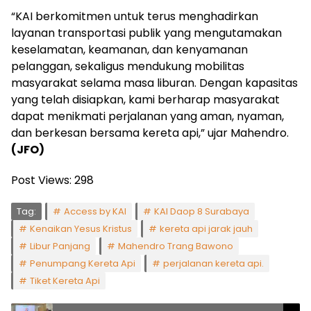
“KAI berkomitmen untuk terus menghadirkan
layanan transportasi publik yang mengutamakan
keselamatan, keamanan, dan kenyamanan
pelanggan, sekaligus mendukung mobilitas
masyarakat selama masa liburan. Dengan kapasitas
yang telah disiapkan, kami berharap masyarakat
dapat menikmati perjalanan yang aman, nyaman,
dan berkesan bersama kereta api,” ujar Mahendro.
(JFO)
Post Views:
298
Tag:
Access by KAI
KAI Daop 8 Surabaya
Kenaikan Yesus Kristus
kereta api jarak jauh
Libur Panjang
Mahendro Trang Bawono
Penumpang Kereta Api
perjalanan kereta api.
Tiket Kereta Api