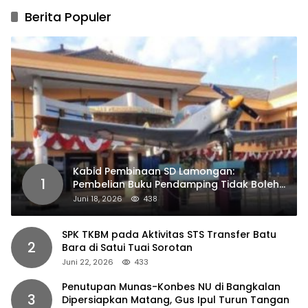
Berita Populer
Kabid Pembinaan SD Lamongan:
1
Pembelian Buku Pendamping Tidak Boleh
Dipaksakan
Juni 18, 2026
438
SPK TKBM pada Aktivitas STS Transfer Batu
2
Bara di Satui Tuai Sorotan
Juni 22, 2026
433
Penutupan Munas-Konbes NU di Bangkalan
3
Dipersiapkan Matang, Gus Ipul Turun Tangan