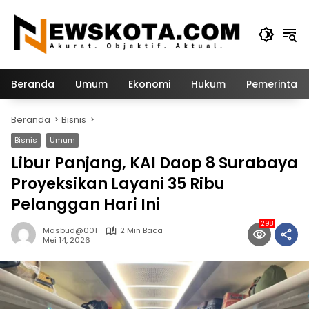
Langsung
ke
konten
Beranda
Umum
Ekonomi
Hukum
Pemerintah
Beranda
Bisnis
Bisnis
Umum
Libur Panjang, KAI Daop 8 Surabaya
Proyeksikan Layani 35 Ribu
Pelanggan Hari Ini
298
Masbud@001
2 Min Baca
Mei 14, 2026