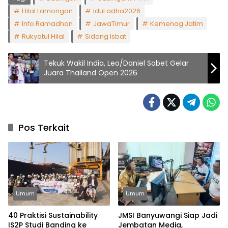
Hilal Lamongan
Idul adha2026
Info Ramadhan
JawaTimur
Kemenag Jatim
Rukyatul Hilal
Sidang Isbat
Tekuk Wakil India, Leo/Daniel Sabet Gelar
Juara Thailand Open 2026
Pos Terkait
Umum
Umum
40 Praktisi Sustainability
JMSI Banyuwangi Siap Jadi
IS2P Studi Banding ke
Jembatan Media,