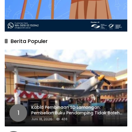
Berita Populer
Kabid Pembinaan SD Lamongan:
1
Pembelian Buku Pendamping Tidak Boleh
Dipaksakan
Juni 18, 2026
438