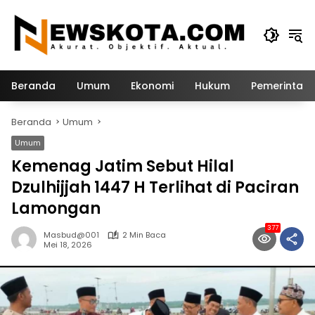
Langsung
ke
konten
Beranda
Umum
Ekonomi
Hukum
Pemerintah
Beranda
Umum
Umum
Kemenag Jatim Sebut Hilal
Dzulhijjah 1447 H Terlihat di Paciran
Lamongan
377
Masbud@001
2 Min Baca
Mei 18, 2026