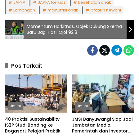
JAPFA
JAPFA for Kids
kesehatan anak
Lamongan
malnutrisi anak
protein hewani
Momentum Harkitnas, Gojek Dukung Skema
Baru Bagi Hasil Ojol 92:8
Pos Terkait
Umum
Umum
40 Praktisi Sustainability
JMSI Banyuwangi Siap Jadi
IS2P Studi Banding ke
Jembatan Media,
Bogasari, Pelajari Praktik
Pemerintah dan Investor
Industri Hijau
Bangun Ekonomi Daerah