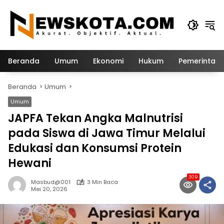
Langsung
ke
konten
Beranda
Umum
Ekonomi
Hukum
Pemerintah
Beranda
Umum
Umum
JAPFA Tekan Angka Malnutrisi
pada Siswa di Jawa Timur Melalui
Edukasi dan Konsumsi Protein
Hewani
309
Masbud@001
3 Min Baca
Mei 20, 2026