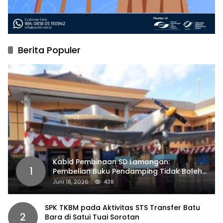
Berita Populer
Kabid Pembinaan SD Lamongan:
1
Pembelian Buku Pendamping Tidak Boleh
Dipaksakan
Juni 18, 2026
438
SPK TKBM pada Aktivitas STS Transfer Batu
2
Bara di Satui Tuai Sorotan