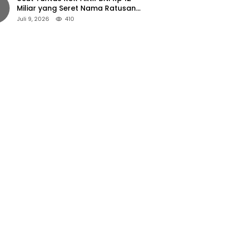
Miliar yang Seret Nama Ratusan
Petani Jember
Juli 9, 2026
410