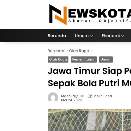
Langsung
ke
konten
Beranda
Umum
Ekonomi
Beranda
Olah Raga
Olah Raga
Pemerintahan
Umum
Jawa Timur Siap P
Sepak Bola Putri 
Masbud@001
2 Min Baca
Mei 24, 2026