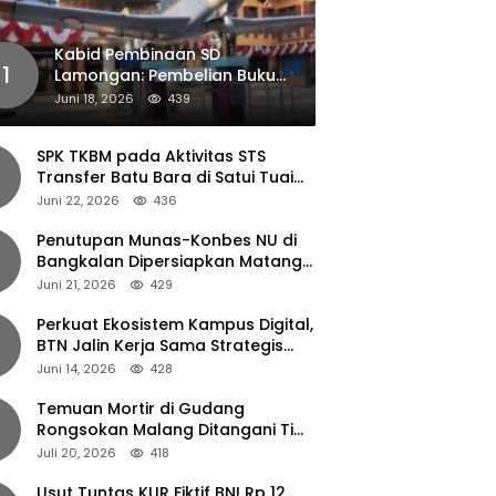
Kabid Pembinaan SD
1
Lamongan: Pembelian Buku
Pendamping Tidak Boleh
Juni 18, 2026
439
Dipaksakan
SPK TKBM pada Aktivitas STS
Transfer Batu Bara di Satui Tuai
Sorotan
Juni 22, 2026
436
Penutupan Munas-Konbes NU di
Bangkalan Dipersiapkan Matang,
Gus Ipul Turun Tangan
Juni 21, 2026
429
Perkuat Ekosistem Kampus Digital,
BTN Jalin Kerja Sama Strategis
dengan UNAIR
Juni 14, 2026
428
Temuan Mortir di Gudang
Rongsokan Malang Ditangani Tim
Gegana Polda Jatim
Juli 20, 2026
418
Usut Tuntas KUR Fiktif BNI Rp 12