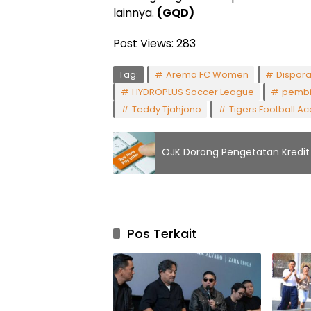
lainnya.
(GQD)
Post Views:
283
Tag:
Arema FC Women
Dispora
HYDROPLUS Soccer League
pembi
Teddy Tjahjono
Tigers Football 
OJK Dorong Pengetatan Kredit 
Pos Terkait