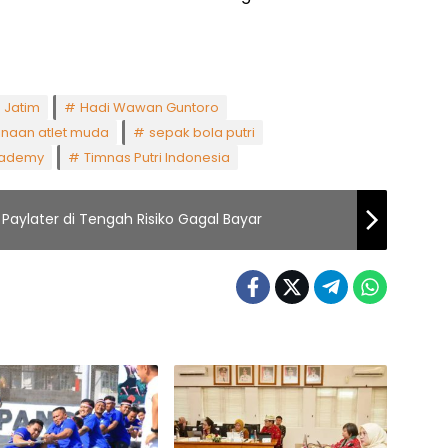
 Jatim
Hadi Wawan Guntoro
naan atlet muda
sepak bola putri
Academy
Timnas Putri Indonesia
Paylater di Tengah Risiko Gagal Bayar