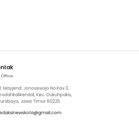
ontak
l Office
l. Mayjend. Jonosewojo No.Kav.3,
radahkalikendal, Kec. Dukuhpakis,
Surabaya, Jawa Timur 60225
redaksinewskota@gmail.com