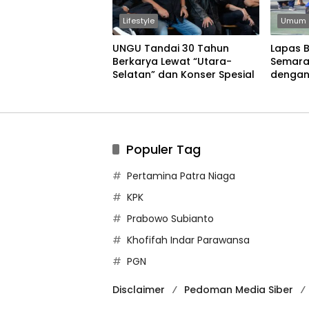
Lifestyle
Umum
UNGU Tandai 30 Tahun
Lapas 
Berkarya Lewat “Utara-
Semara
Selatan” dan Konser Spesial
dengan
Permain
Populer Tag
Pertamina Patra Niaga
KPK
Prabowo Subianto
Khofifah Indar Parawansa
PGN
Disclaimer
Pedoman Media Siber