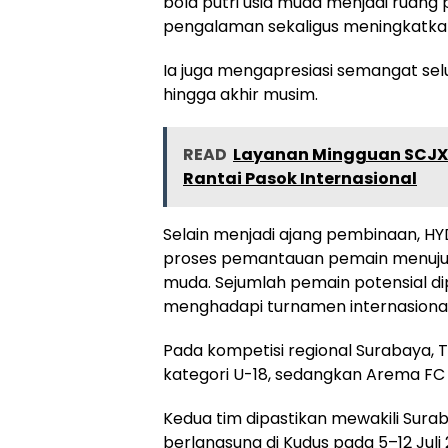
bola putri usia muda menjadi ruang
pengalaman sekaligus meningkatk
Ia juga mengapresiasi semangat sel
hingga akhir musim.
READ
Layanan Mingguan SCJX 
Rantai Pasok Internasional
Selain menjadi ajang pembinaan, HY
proses pemantauan pemain menuju T
muda. Sejumlah pemain potensial dip
menghadapi turnamen internasiona
Pada kompetisi regional Surabaya, T
kategori U-18, sedangkan Arema FC 
Kedua tim dipastikan mewakili Sura
berlangsung di Kudus pada 5–12 Juli