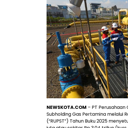
NEWSKOTA.COM
– PT Perusahaan 
Subholding Gas Pertamina melalu
(“RUPST”) Tahun Buku 2025 menyetuj
juta atau sekitar Rp 3,04 triliun (kur