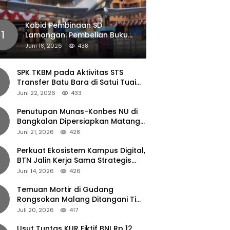
Kabid Pembinaan SD
1
Lamongan: Pembelian Buku
Pendamping Tidak Boleh
Juni 18, 2026
438
Dipaksakan
SPK TKBM pada Aktivitas STS
Transfer Batu Bara di Satui Tuai
Sorotan
Juni 22, 2026
433
Penutupan Munas-Konbes NU di
Bangkalan Dipersiapkan Matang,
Gus Ipul Turun Tangan
Juni 21, 2026
428
Perkuat Ekosistem Kampus Digital,
BTN Jalin Kerja Sama Strategis
dengan UNAIR
Juni 14, 2026
426
Temuan Mortir di Gudang
Rongsokan Malang Ditangani Tim
Gegana Polda Jatim
Juli 20, 2026
417
Usut Tuntas KUR Fiktif BNI Rp 12