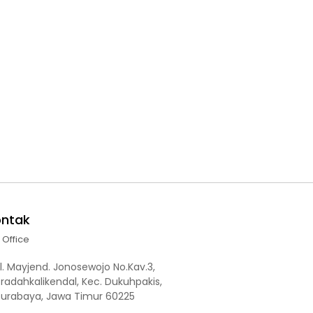
ontak
l Office
l. Mayjend. Jonosewojo No.Kav.3,
radahkalikendal, Kec. Dukuhpakis,
Surabaya, Jawa Timur 60225