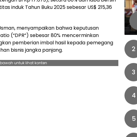
itas induk Tahun Buku 2025 sebesar US$ 215,36
h Usman, menyampaikan bahwa keputusan
atio (“DPR”) sebesar 80% mencerminkan
kan pemberian imbal hasil kepada pemegang
2
an bisnis jangka panjang.
ebawah untuk lihat konten
3
4
5