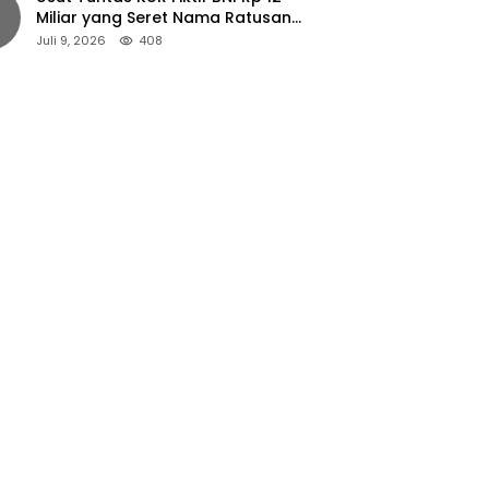
Miliar yang Seret Nama Ratusan
Petani Jember
Juli 9, 2026
408