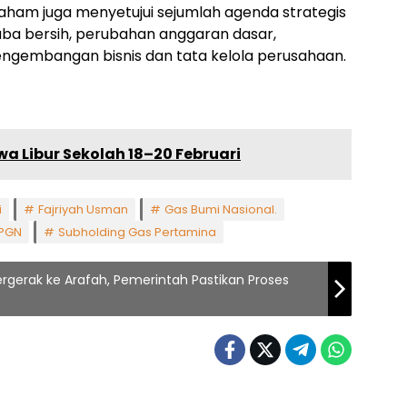
aham juga menyetujui sejumlah agenda strategis
ba bersih, perubahan anggaran dasar,
engembangan bisnis dan tata kelola perusahaan.
a Libur Sekolah 18–20 Februari
i
Fajriyah Usman
Gas Bumi Nasional.
 PGN
Subholding Gas Pertamina
ergerak ke Arafah, Pemerintah Pastikan Proses