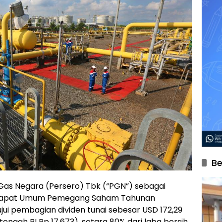
Be
Gas Negara (Persero) Tbk (“PGN”) sebagai
i Rapat Umum Pemegang Saham Tahunan
ui pembagian dividen tunai sebesar USD 172,29
s tengah BI Rp 17.673), setara 80% dari laba bersih