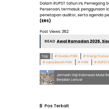
Dalam RUPST tahun ini, Pemegang S
Perseroan, termasuk penggunaan la
penetapan auditor, serta agenda p
(ERS)
Post Views:
382
READ
Awal Ramadan 2026, Sisw
Tag:
Dividen PGN
Energi Transis
Laba Bersih PGN
PGN
RUPST
Jemaah Haji Indonesia Mulai B
Berjalan Lancar
Pos Terkait