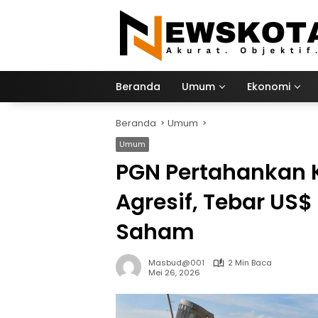
Langsung
ke
konten
Beranda
Umum
Ekonomi
Beranda
Umum
Umum
PGN Pertahankan K
Agresif, Tebar US$
Saham
Masbud@001
2 Min Baca
Mei 26, 2026