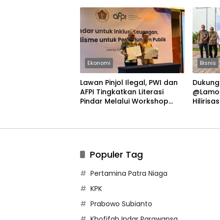
Ekonomi
Bisnis
Lawan Pinjol Ilegal, PWI dan
Dukung 
AFPI Tingkatkan Literasi
@Lamon
Pindar Melalui Workshop
Hilirisa
Jurnalistik
Nasion
Populer Tag
Pertamina Patra Niaga
KPK
Prabowo Subianto
Khofifah Indar Parawansa