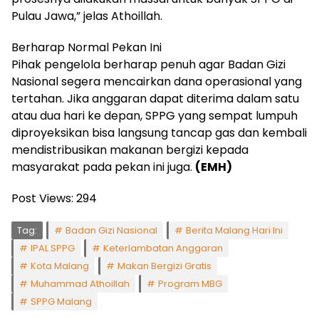
Pulau Jawa,” jelas Athoillah.
Berharap Normal Pekan Ini
Pihak pengelola berharap penuh agar Badan Gizi
Nasional segera mencairkan dana operasional yang
tertahan. Jika anggaran dapat diterima dalam satu
atau dua hari ke depan, SPPG yang sempat lumpuh
diproyeksikan bisa langsung tancap gas dan kembali
mendistribusikan makanan bergizi kepada
masyarakat pada pekan ini juga.
(EMH)
Post Views:
294
Tag:
Badan Gizi Nasional
Berita Malang Hari Ini
IPAL SPPG
Keterlambatan Anggaran
Kota Malang
Makan Bergizi Gratis
Muhammad Athoillah
Program MBG
SPPG Malang