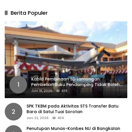
Berita Populer
Kabid Pembinaan SD Lamongan:
1
Pembelian Buku Pendamping Tidak Boleh
Dipaksakan
Juni 18, 2026
438
SPK TKBM pada Aktivitas STS Transfer Batu
2
Bara di Satui Tuai Sorotan
Juni 22, 2026
434
Penutupan Munas-Konbes NU di Bangkalan