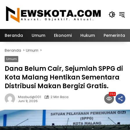
Langsung
ke
konten
Beranda
Umum
Ekonomi
Hukum
Pemerintah
Beranda
Umum
Umum
Dana Belum Cair, Sejumlah SPPG di
Kota Malang Hentikan Sementara
Distribusi Makan Bergizi Gratis.
294
Masbud@001
2 Min Baca
Juni 9, 2026