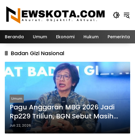
Langsung
ke
konten
Beranda
Umum
Ekonomi
Hukum
Pemerintah
Badan Gizi Nasional
Umum
Pagu Anggaran MBG 2026 Jadi
Rp229 Triliun, BGN Sebut Masih
Bisa Lebih Efisien
Juli 22, 2026