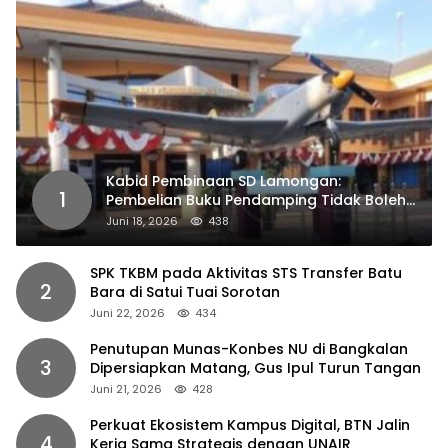
Kabid Pembinaan SD Lamongan:
1
Pembelian Buku Pendamping Tidak Boleh
Dipaksakan
Juni 18, 2026
438
SPK TKBM pada Aktivitas STS Transfer Batu
2
Bara di Satui Tuai Sorotan
Juni 22, 2026
434
Penutupan Munas-Konbes NU di Bangkalan
3
Dipersiapkan Matang, Gus Ipul Turun Tangan
Juni 21, 2026
428
Perkuat Ekosistem Kampus Digital, BTN Jalin
4
Kerja Sama Strategis dengan UNAIR