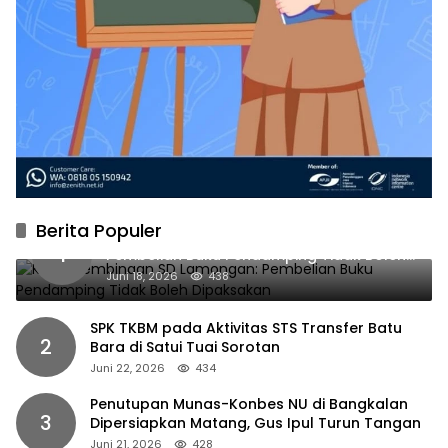
Berita Populer
Kabid Pembinaan SD Lamongan:
1
Pembelian Buku Pendamping Tidak Boleh
Dipaksakan
Juni 18, 2026
438
SPK TKBM pada Aktivitas STS Transfer Batu
2
Bara di Satui Tuai Sorotan
Juni 22, 2026
434
Penutupan Munas-Konbes NU di Bangkalan
3
Dipersiapkan Matang, Gus Ipul Turun Tangan
Juni 21, 2026
428