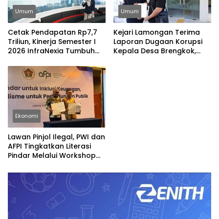
Umum
Umum
Cetak Pendapatan Rp7,7
Kejari Lamongan Terima
Triliun, Kinerja Semester I
Laporan Dugaan Korupsi
2026 InfraNexia Tumbuh
Kepala Desa Brengkok,
Positif dan Perkuat Daya
Pelapor Harap
Saing Industri Digital
Ditindaklanjuti Secara
Profesional
Ekonomi
Lawan Pinjol Ilegal, PWI dan
AFPI Tingkatkan Literasi
Pindar Melalui Workshop
Jurnalistik