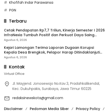
Khofifah Indar Parawansa
PGN
Terbaru
Cetak Pendapatan Rp7,7 Triliun, Kinerja Semester I 2026
InfraNexia Tumbuh Positif dan Perkuat Daya Saing
Industri Digital
Agustus 6, 2026
Kejari Lamongan Terima Laporan Dugaan Korupsi
Kepala Desa Brengkok, Pelapor Harap Ditindaklanjuti
Secara Profesional
Agustus 6, 2026
Kontak
Virtual Office
Jl. Mayjend. Jonosewojo No.Kav.3, Pradahkalikendal,
Kec. Dukuhpakis, Surabaya, Jawa Timur 60225
redaksinewskota@gmail.com
Disclaimer
Pedoman Media Siber
Privacy Policy