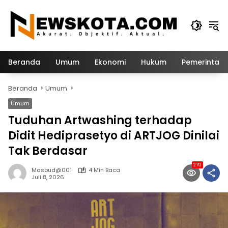
Langsung
ke
konten
Beranda
Umum
Ekonomi
Hukum
Pemerintah
Beranda
Umum
Umum
Tuduhan Artwashing terhadap
Didit Hediprasetyo di ARTJOG Dinilai
Tak Berdasar
270
Masbud@001
4 Min Baca
Juli 8, 2026