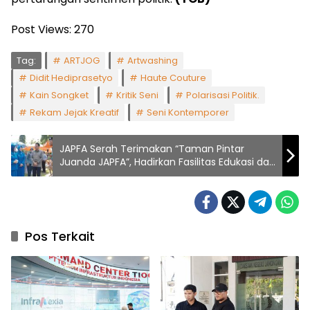
Post Views:
270
Tag:
ARTJOG
Artwashing
Didit Hediprasetyo
Haute Couture
Kain Songket
Kritik Seni
Polarisasi Politik.
Rekam Jejak Kreatif
Seni Kontemporer
JAPFA Serah Terimakan “Taman Pintar
Juanda JAPFA”, Hadirkan Fasilitas Edukasi dan
Rekreasi Berkelanjutan
Pos Terkait