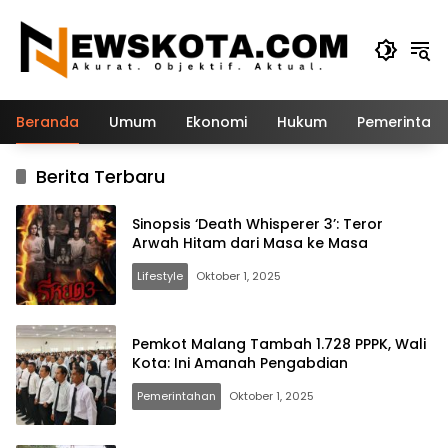
Langsung
ke
konten
Beranda
Umum
Ekonomi
Hukum
Pemerintah
Berita Terbaru
Sinopsis ‘Death Whisperer 3’: Teror
Arwah Hitam dari Masa ke Masa
Lifestyle
Oktober 1, 2025
Pemkot Malang Tambah 1.728 PPPK, Wali
Kota: Ini Amanah Pengabdian
Pemerintahan
Oktober 1, 2025