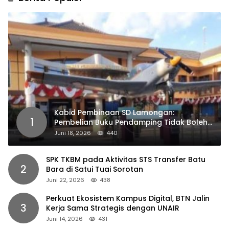
Kabid Pembinaan SD Lamongan:
1
Pembelian Buku Pendamping Tidak Boleh
Dipaksakan
Juni 18, 2026
440
SPK TKBM pada Aktivitas STS Transfer Batu
2
Bara di Satui Tuai Sorotan
Juni 22, 2026
438
Perkuat Ekosistem Kampus Digital, BTN Jalin
3
Kerja Sama Strategis dengan UNAIR
Juni 14, 2026
431