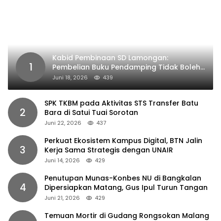
Kabid Pembinaan SD Lamongan:
1
Pembelian Buku Pendamping Tidak Boleh
Dipaksakan
Juni 18, 2026
439
SPK TKBM pada Aktivitas STS Transfer Batu
2
Bara di Satui Tuai Sorotan
Juni 22, 2026
437
Perkuat Ekosistem Kampus Digital, BTN Jalin
3
Kerja Sama Strategis dengan UNAIR
Juni 14, 2026
429
Penutupan Munas-Konbes NU di Bangkalan
4
Dipersiapkan Matang, Gus Ipul Turun Tangan
Juni 21, 2026
429
Temuan Mortir di Gudang Rongsokan Malang