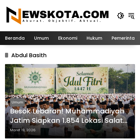
Langsung
ke
konten
Beranda
Umum
Ekonomi
Hukum
Pemerintah
Abdul Basith
Umum
Besok Lebaran! Muhammadiyah
Jatim Siapkan 1.854 Lokasi Salat
Idulfitri, Ini Detailnya
Maret 19, 2026