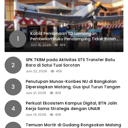
Kabid Pembinaan SD Lamongan:
1
Pembelian Buku Pendamping Tidak Boleh
Dipaksakan
Juni 18, 2026
439
SPK TKBM pada Aktivitas STS Transfer Batu
2
Bara di Satui Tuai Sorotan
Juni 22, 2026
436
Penutupan Munas-Konbes NU di Bangkalan
3
Dipersiapkan Matang, Gus Ipul Turun Tangan
Juni 21, 2026
429
Perkuat Ekosistem Kampus Digital, BTN Jalin
4
Kerja Sama Strategis dengan UNAIR
Juni 14, 2026
428
Temuan Mortir di Gudang Rongsokan Malang