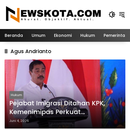
Langsung
ke
konten
Beranda
Umum
Ekonomi
Hukum
Pemerintah
Agus Andrianto
Hukum
Pejabat Imigrasi Ditahan KPK,
Kemenimipas Perkuat
Transparansi dan Akuntabilitas
Juni 4, 2026