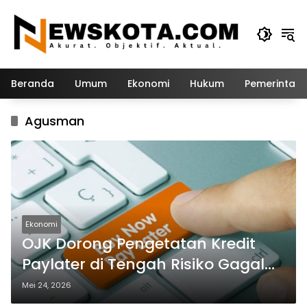
Langsung
ke
konten
Beranda
Umum
Ekonomi
Hukum
Pemerintah
Agusman
Ekonomi
OJK Dorong Pengetatan Kredit
Paylater di Tengah Risiko Gagal
Bayar
Mei 24, 2026