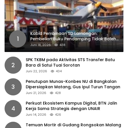
Kabid Pembinaan SD Lamongan:
1
Pembelian Buku Pendamping Tidak Boleh
Dipaksakan
Juni 18, 2026
438
SPK TKBM pada Aktivitas STS Transfer Batu
2
Bara di Satui Tuai Sorotan
Juni 22, 2026
434
Penutupan Munas-Konbes NU di Bangkalan
3
Dipersiapkan Matang, Gus Ipul Turun Tangan
Juni 21, 2026
428
Perkuat Ekosistem Kampus Digital, BTN Jalin
4
Kerja Sama Strategis dengan UNAIR
Juni 14, 2026
426
Temuan Mortir di Gudang Rongsokan Malang