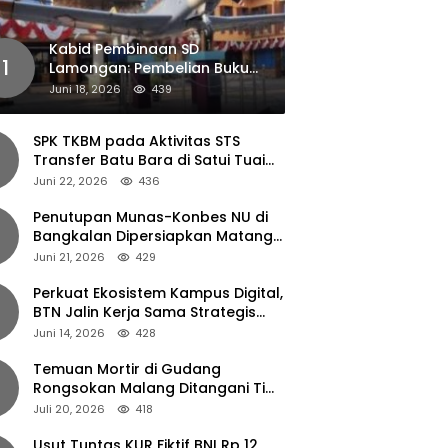
Kabid Pembinaan SD
1
Lamongan: Pembelian Buku
Pendamping Tidak Boleh
Juni 18, 2026
439
Dipaksakan
SPK TKBM pada Aktivitas STS
Transfer Batu Bara di Satui Tuai
Sorotan
Juni 22, 2026
436
Penutupan Munas-Konbes NU di
Bangkalan Dipersiapkan Matang,
Gus Ipul Turun Tangan
Juni 21, 2026
429
Perkuat Ekosistem Kampus Digital,
BTN Jalin Kerja Sama Strategis
dengan UNAIR
Juni 14, 2026
428
Temuan Mortir di Gudang
Rongsokan Malang Ditangani Tim
Gegana Polda Jatim
Juli 20, 2026
418
Usut Tuntas KUR Fiktif BNI Rp 12