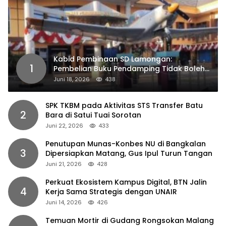
Kabid Pembinaan SD Lamongan:
1
Pembelian Buku Pendamping Tidak Boleh
Dipaksakan
Juni 18, 2026
438
SPK TKBM pada Aktivitas STS Transfer Batu
2
Bara di Satui Tuai Sorotan
Juni 22, 2026
433
Penutupan Munas-Konbes NU di Bangkalan
3
Dipersiapkan Matang, Gus Ipul Turun Tangan
Juni 21, 2026
428
Perkuat Ekosistem Kampus Digital, BTN Jalin
4
Kerja Sama Strategis dengan UNAIR
Juni 14, 2026
426
Temuan Mortir di Gudang Rongsokan Malang