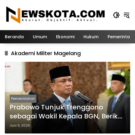
Langsung
ke
konten
Beranda
Umum
Ekonomi
Hukum
Pemerintah
Akademi Militer Magelang
Pemerintahan
Prabowo Tunjuk Trenggono
sebagai Wakil Kepala BGN, Berikut
Profil dan Kariernya
Juni 9, 2026