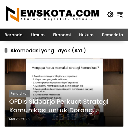
Langsung
ke
konten
Beranda
Umum
Ekonomi
Hukum
Pemerintah
Akomodasi yang Layak (AYL)
Pendidikan
OPDis Sidoarjo Perkuat Strategi
Komunikasi untuk Dorong
Akomodasi yang Layak
Mei 25, 2026