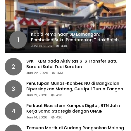
Kabid Pembinaan SD Lamongan:
1
Pembelian Buku Pendamping Tidak Boleh
Dipaksakan
Juni 18, 2026
438
SPK TKBM pada Aktivitas STS Transfer Batu
2
Bara di Satui Tuai Sorotan
Juni 22, 2026
433
Penutupan Munas-Konbes NU di Bangkalan
3
Dipersiapkan Matang, Gus Ipul Turun Tangan
Juni 21, 2026
428
Perkuat Ekosistem Kampus Digital, BTN Jalin
4
Kerja Sama Strategis dengan UNAIR
Juni 14, 2026
426
Temuan Mortir di Gudang Rongsokan Malang