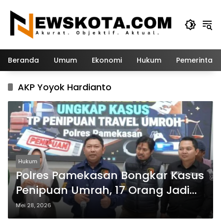
Langsung
ke
konten
Beranda
Umum
Ekonomi
Hukum
Pemerintah
AKP Yoyok Hardianto
Hukum
Polres Pamekasan Bongkar Kasus
Penipuan Umrah, 17 Orang Jadi
Korban
Mei 28, 2026