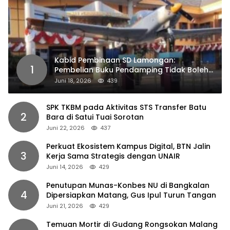
Kabid Pembinaan SD Lamongan:
1
Pembelian Buku Pendamping Tidak Boleh
Dipaksakan
Juni 18, 2026
439
SPK TKBM pada Aktivitas STS Transfer Batu
2
Bara di Satui Tuai Sorotan
Juni 22, 2026
437
Perkuat Ekosistem Kampus Digital, BTN Jalin
3
Kerja Sama Strategis dengan UNAIR
Juni 14, 2026
429
Penutupan Munas-Konbes NU di Bangkalan
4
Dipersiapkan Matang, Gus Ipul Turun Tangan
Juni 21, 2026
429
Temuan Mortir di Gudang Rongsokan Malang