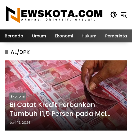
Langsung
ke
konten
Beranda
Umum
Ekonomi
Hukum
Pemerintah
AL/DPK
Ekonomi
BI Catat Kredit Perbankan
Tumbuh 11,5 Persen pada Mei
2026
Juni 19, 2026