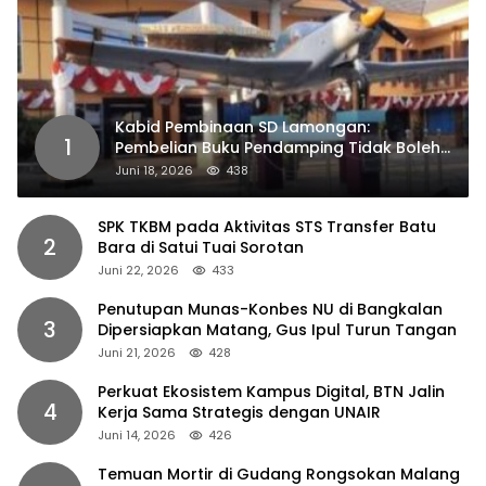
Kabid Pembinaan SD Lamongan:
1
Pembelian Buku Pendamping Tidak Boleh
Dipaksakan
Juni 18, 2026
438
SPK TKBM pada Aktivitas STS Transfer Batu
2
Bara di Satui Tuai Sorotan
Juni 22, 2026
433
Penutupan Munas-Konbes NU di Bangkalan
3
Dipersiapkan Matang, Gus Ipul Turun Tangan
Juni 21, 2026
428
Perkuat Ekosistem Kampus Digital, BTN Jalin
4
Kerja Sama Strategis dengan UNAIR
Juni 14, 2026
426
Temuan Mortir di Gudang Rongsokan Malang