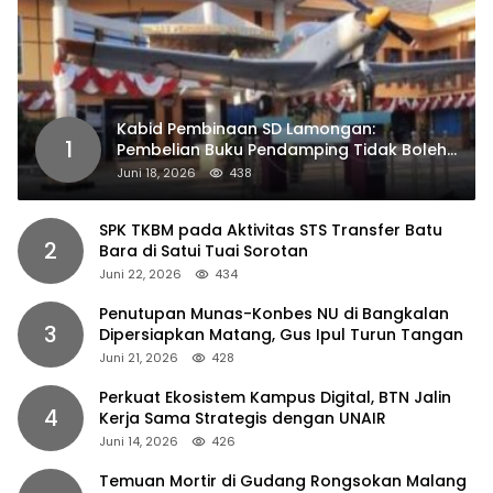
Kabid Pembinaan SD Lamongan:
1
Pembelian Buku Pendamping Tidak Boleh
Dipaksakan
Juni 18, 2026
438
SPK TKBM pada Aktivitas STS Transfer Batu
2
Bara di Satui Tuai Sorotan
Juni 22, 2026
434
Penutupan Munas-Konbes NU di Bangkalan
3
Dipersiapkan Matang, Gus Ipul Turun Tangan
Juni 21, 2026
428
Perkuat Ekosistem Kampus Digital, BTN Jalin
4
Kerja Sama Strategis dengan UNAIR
Juni 14, 2026
426
Temuan Mortir di Gudang Rongsokan Malang