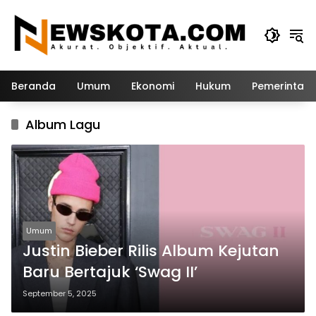
Langsung
ke
konten
Beranda
Umum
Ekonomi
Hukum
Pemerintah
Album Lagu
Umum
Justin Bieber Rilis Album Kejutan
Baru Bertajuk ‘Swag II’
September 5, 2025