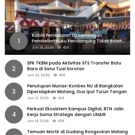
Kabid Pembinaan SD Lamongan:
1
Pembelian Buku Pendamping Tidak Boleh
Dipaksakan
Juni 18, 2026
439
SPK TKBM pada Aktivitas STS Transfer Batu
2
Bara di Satui Tuai Sorotan
Juni 22, 2026
436
Penutupan Munas-Konbes NU di Bangkalan
3
Dipersiapkan Matang, Gus Ipul Turun Tangan
Juni 21, 2026
429
Perkuat Ekosistem Kampus Digital, BTN Jalin
4
Kerja Sama Strategis dengan UNAIR
Juni 14, 2026
428
Temuan Mortir di Gudang Rongsokan Malang