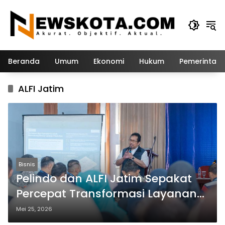
Langsung
ke
konten
Beranda
Umum
Ekonomi
Hukum
Pemerintah
ALFI Jatim
Bisnis
Pelindo dan ALFI Jatim Sepakat
Percepat Transformasi Layanan
Kepelabuhanan
Mei 25, 2026