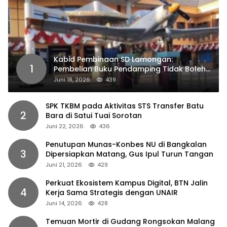
Kabid Pembinaan SD Lamongan:
1
Pembelian Buku Pendamping Tidak Boleh
Dipaksakan
Juni 18, 2026
439
SPK TKBM pada Aktivitas STS Transfer Batu
2
Bara di Satui Tuai Sorotan
Juni 22, 2026
436
Penutupan Munas-Konbes NU di Bangkalan
3
Dipersiapkan Matang, Gus Ipul Turun Tangan
Juni 21, 2026
429
Perkuat Ekosistem Kampus Digital, BTN Jalin
4
Kerja Sama Strategis dengan UNAIR
Juni 14, 2026
428
Temuan Mortir di Gudang Rongsokan Malang