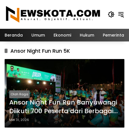
Langsung
ke
konten
Beranda
Umum
Ekonomi
Hukum
Pemerintah
Ansor Night Fun Run 5K
Olah Raga
Ansor Night Fun Run Banyuwangi
Diikuti 700 Peserta dari Berbagai
Daerah
Mei 31, 2026