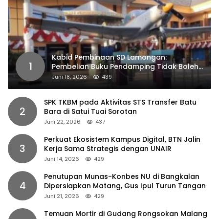
Kabid Pembinaan SD Lamongan:
1
Pembelian Buku Pendamping Tidak Boleh
Dipaksakan
Juni 18, 2026
439
SPK TKBM pada Aktivitas STS Transfer Batu
2
Bara di Satui Tuai Sorotan
Juni 22, 2026
437
Perkuat Ekosistem Kampus Digital, BTN Jalin
3
Kerja Sama Strategis dengan UNAIR
Juni 14, 2026
429
Penutupan Munas-Konbes NU di Bangkalan
4
Dipersiapkan Matang, Gus Ipul Turun Tangan
Juni 21, 2026
429
Temuan Mortir di Gudang Rongsokan Malang