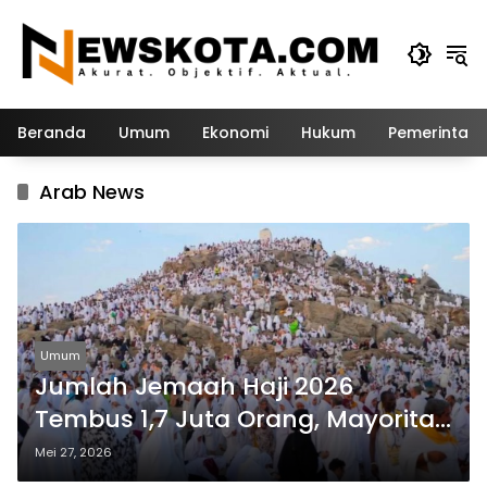
Langsung
ke
konten
Beranda
Umum
Ekonomi
Hukum
Pemerintah
Arab News
Umum
Jumlah Jemaah Haji 2026
Tembus 1,7 Juta Orang, Mayoritas
Datang dari Luar Arab Saudi
Mei 27, 2026