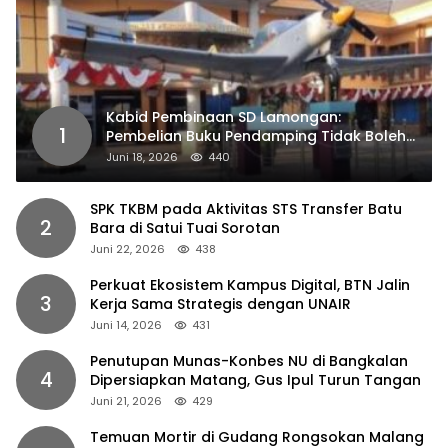
Kabid Pembinaan SD Lamongan:
1
Pembelian Buku Pendamping Tidak Boleh
Dipaksakan
Juni 18, 2026
440
SPK TKBM pada Aktivitas STS Transfer Batu
2
Bara di Satui Tuai Sorotan
Juni 22, 2026
438
Perkuat Ekosistem Kampus Digital, BTN Jalin
3
Kerja Sama Strategis dengan UNAIR
Juni 14, 2026
431
Penutupan Munas-Konbes NU di Bangkalan
4
Dipersiapkan Matang, Gus Ipul Turun Tangan
Juni 21, 2026
429
Temuan Mortir di Gudang Rongsokan Malang