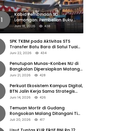
Kabid Pembinaan SD
1
Lamongan: Pembelian Buku
Pendamping Tidak Boleh
Juni 18, 2026
438
Dipaksakan
SPK TKBM pada Aktivitas STS
Transfer Batu Bara di Satui Tuai
Sorotan
Juni 22, 2026
434
Penutupan Munas-Konbes NU di
Bangkalan Dipersiapkan Matang,
Gus Ipul Turun Tangan
Juni 21, 2026
428
Perkuat Ekosistem Kampus Digital,
BTN Jalin Kerja Sama Strategis
dengan UNAIR
Juni 14, 2026
426
Temuan Mortir di Gudang
Rongsokan Malang Ditangani Tim
Gegana Polda Jatim
Juli 20, 2026
417
Usut Tuntas KUR Fiktif BNI Rp 12