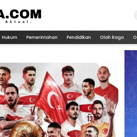
Hukum
Pemerintahan
Pendidikan
Olah Raga
O