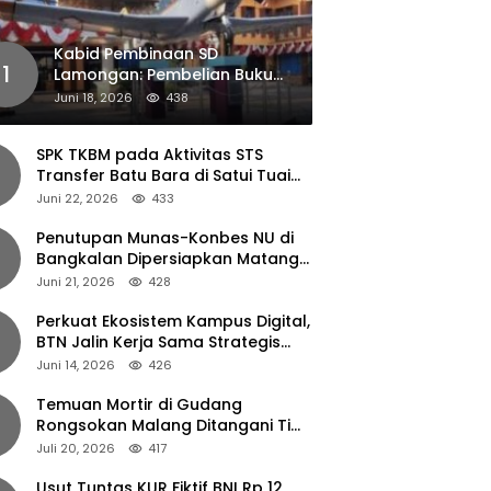
Kabid Pembinaan SD
1
Lamongan: Pembelian Buku
Pendamping Tidak Boleh
Juni 18, 2026
438
Dipaksakan
SPK TKBM pada Aktivitas STS
Transfer Batu Bara di Satui Tuai
Sorotan
Juni 22, 2026
433
Penutupan Munas-Konbes NU di
Bangkalan Dipersiapkan Matang,
Gus Ipul Turun Tangan
Juni 21, 2026
428
Perkuat Ekosistem Kampus Digital,
BTN Jalin Kerja Sama Strategis
dengan UNAIR
Juni 14, 2026
426
Temuan Mortir di Gudang
Rongsokan Malang Ditangani Tim
Gegana Polda Jatim
Juli 20, 2026
417
Usut Tuntas KUR Fiktif BNI Rp 12