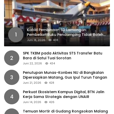
Kabid Pembinaan SD Lamongan:
1
Pembelian Buku Pendamping Tidak Boleh
Dipaksakan
Juni 18, 2026
438
SPK TKBM pada Aktivitas STS Transfer Batu
2
Bara di Satui Tuai Sorotan
Juni 22, 2026
434
Penutupan Munas-Konbes NU di Bangkalan
3
Dipersiapkan Matang, Gus Ipul Turun Tangan
Juni 21, 2026
428
Perkuat Ekosistem Kampus Digital, BTN Jalin
4
Kerja Sama Strategis dengan UNAIR
Juni 14, 2026
426
Temuan Mortir di Gudang Rongsokan Malang