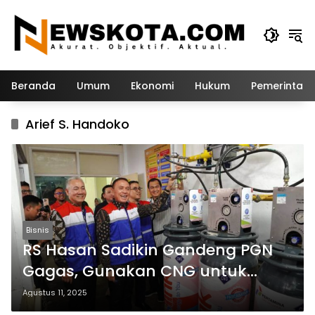
Langsung
ke
konten
Beranda
Umum
Ekonomi
Hukum
Pemerintah
Arief S. Handoko
Bisnis
RS Hasan Sadikin Gandeng PGN
Gagas, Gunakan CNG untuk
Operasional Ramah Lingkungan
Agustus 11, 2025