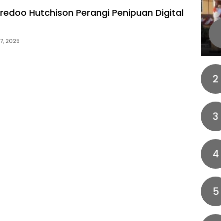
redoo Hutchison Perangi Penipuan Digital
7, 2025
2
3
4
5