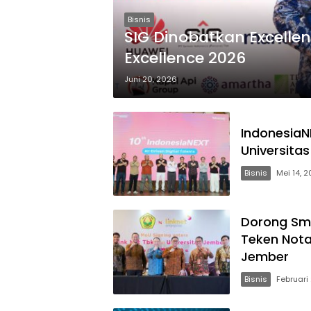
Bisnis
SIG Dinobatkan Excellen
Excellence 2026
Juni 20, 2026
Indonesia
Universita
Bisnis
Mei 14, 
Dorong Sma
Teken Not
Jember
Bisnis
Februari