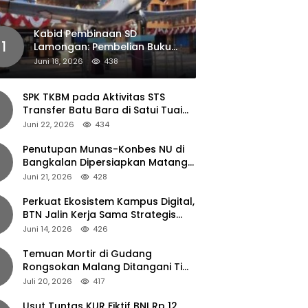
Kabid Pembinaan SD
1
Lamongan: Pembelian Buku
Pendamping Tidak Boleh
Juni 18, 2026
438
Dipaksakan
SPK TKBM pada Aktivitas STS
Transfer Batu Bara di Satui Tuai
Sorotan
Juni 22, 2026
434
Penutupan Munas-Konbes NU di
Bangkalan Dipersiapkan Matang,
Gus Ipul Turun Tangan
Juni 21, 2026
428
Perkuat Ekosistem Kampus Digital,
BTN Jalin Kerja Sama Strategis
dengan UNAIR
Juni 14, 2026
426
Temuan Mortir di Gudang
Rongsokan Malang Ditangani Tim
Gegana Polda Jatim
Juli 20, 2026
417
Usut Tuntas KUR Fiktif BNI Rp 12