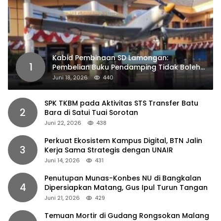
Kabid Pembinaan SD Lamongan:
1
Pembelian Buku Pendamping Tidak Boleh
Dipaksakan
Juni 18, 2026
440
SPK TKBM pada Aktivitas STS Transfer Batu
2
Bara di Satui Tuai Sorotan
Juni 22, 2026
438
Perkuat Ekosistem Kampus Digital, BTN Jalin
3
Kerja Sama Strategis dengan UNAIR
Juni 14, 2026
431
Penutupan Munas-Konbes NU di Bangkalan
4
Dipersiapkan Matang, Gus Ipul Turun Tangan
Juni 21, 2026
429
Temuan Mortir di Gudang Rongsokan Malang