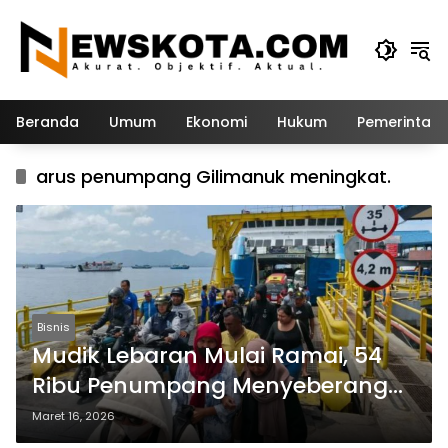
Langsung
ke
konten
Beranda
Umum
Ekonomi
Hukum
Pemerintah
arus penumpang Gilimanuk meningkat.
Bisnis
Mudik Lebaran Mulai Ramai, 54
Ribu Penumpang Menyeberang
dari Bali ke Jawa
Maret 16, 2026