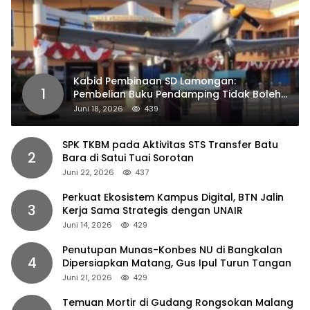
Kabid Pembinaan SD Lamongan:
1
Pembelian Buku Pendamping Tidak Boleh
Dipaksakan
Juni 18, 2026
439
SPK TKBM pada Aktivitas STS Transfer Batu
2
Bara di Satui Tuai Sorotan
Juni 22, 2026
437
Perkuat Ekosistem Kampus Digital, BTN Jalin
3
Kerja Sama Strategis dengan UNAIR
Juni 14, 2026
429
Penutupan Munas-Konbes NU di Bangkalan
4
Dipersiapkan Matang, Gus Ipul Turun Tangan
Juni 21, 2026
429
Temuan Mortir di Gudang Rongsokan Malang