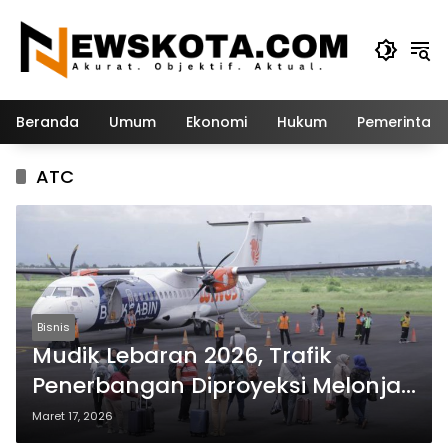
Langsung
ke
konten
Beranda
Umum
Ekonomi
Hukum
Pemerintah
ATC
Bisnis
Mudik Lebaran 2026, Trafik
Penerbangan Diproyeksi Melonjak
4,5 Persen
Maret 17, 2026