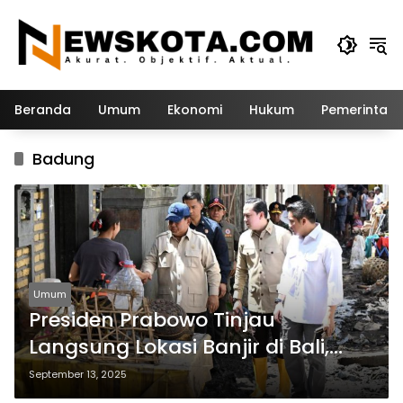
Langsung
ke
konten
Beranda
Umum
Ekonomi
Hukum
Pemerintah
Badung
Umum
Presiden Prabowo Tinjau
Langsung Lokasi Banjir di Bali,
Sapa Warga dan Beri Dukungan
September 13, 2025
Moral