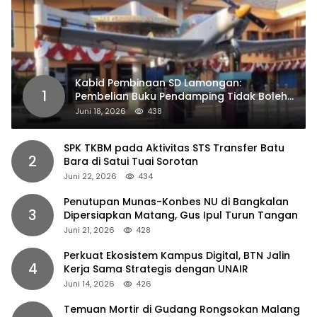
Kabid Pembinaan SD Lamongan:
1
Pembelian Buku Pendamping Tidak Boleh
Dipaksakan
Juni 18, 2026
438
SPK TKBM pada Aktivitas STS Transfer Batu
2
Bara di Satui Tuai Sorotan
Juni 22, 2026
434
Penutupan Munas-Konbes NU di Bangkalan
3
Dipersiapkan Matang, Gus Ipul Turun Tangan
Juni 21, 2026
428
Perkuat Ekosistem Kampus Digital, BTN Jalin
4
Kerja Sama Strategis dengan UNAIR
Juni 14, 2026
426
Temuan Mortir di Gudang Rongsokan Malang