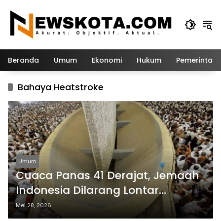
Langsung
ke
konten
Beranda
Umum
Ekonomi
Hukum
Pemerintah
Bahaya Heatstroke
Umum
Cuaca Panas 41 Derajat, Jemaah
Indonesia Dilarang Lontar
Jumrah Pukul 10.00–14.00 WAS
Mei 28, 2026