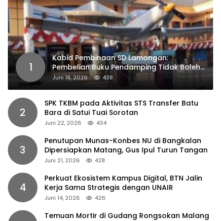
Kabid Pembinaan SD Lamongan:
1
Pembelian Buku Pendamping Tidak Boleh
Dipaksakan
Juni 18, 2026
438
SPK TKBM pada Aktivitas STS Transfer Batu
2
Bara di Satui Tuai Sorotan
Juni 22, 2026
434
Penutupan Munas-Konbes NU di Bangkalan
3
Dipersiapkan Matang, Gus Ipul Turun Tangan
Juni 21, 2026
428
Perkuat Ekosistem Kampus Digital, BTN Jalin
4
Kerja Sama Strategis dengan UNAIR
Juni 14, 2026
426
Temuan Mortir di Gudang Rongsokan Malang